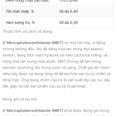
Điểm nóng chảy ban đầu, ™
170,0 phút
Tổn thất nhiệt, %
tối đa 0,40
Hàm lượng tro, %
tối đa 0,30
Thuộc tính và cách sử dụng:
2-Mercaptobenzothiazole (MBT)
có mùi hôi nhẹ, vị đắng
nhưng không độc. Nó dễ dàng hòa tan trong etyl axeton,
axeton, dung dịch natri hydroxit và natri cacbonat loãng, và
cũng hòa tan trong rượu etylic. MBT không dễ tan trong
benzen và không tan trong nước và xăng. Chất gia tốc hemi-
ultra này được sử dụng rộng rãi để lưu hóa cao su tự nhiên và
tổng hợp. Ứng dụng chính của nó là sản xuất lốp cao su, dây
đai, giày và các sản phẩm cao su kỹ thuật khác.
Đóng gói và lưu trữ:
2-Mercaptobenzothiazole (MBT)
phải được đóng gói trong