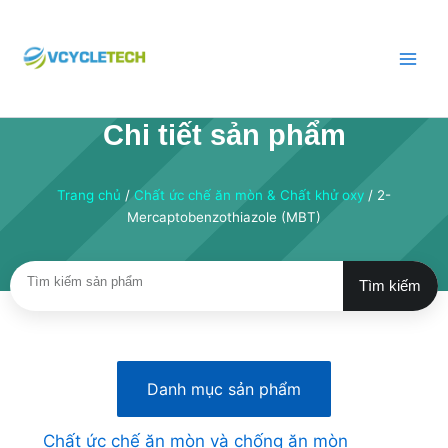
Chuyển
đến
nội
dung
Chi tiết sản phẩm
Trang chủ
/
Chất ức chế ăn mòn & Chất khử oxy
/ 2-
Mercaptobenzothiazole (MBT)
Tìm kiếm
Tìm
kiếm
Danh mục sản phẩm
Chất ức chế ăn mòn và chống ăn mòn