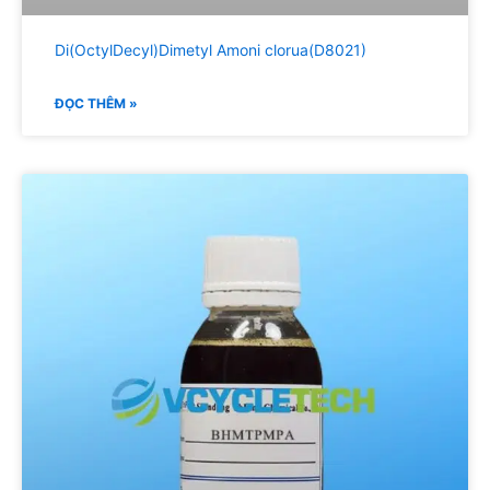
Di(OctylDecyl)Dimetyl Amoni clorua(D8021)
ĐỌC THÊM »