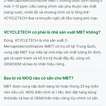
2-Mercaptobenzothiazole (MBT) thường được định lượng ở
mức 1–10 ppm. Liều lượng chính xác phụ thuộc vào chất
lượng nước, nhiệt độ và chương trình xử lý tổng thể -
VCYCLETECH đưa ra khuyến nghị về liều lượng phù hợp.
VCYCLETECH có phải là nhà sản xuất MBT không?
Đúng. VCYCLETECH là nhà sản xuất 2-
Mercaptobenzothiazole (MBT) có trụ sở tại Trung Quốc,
cung cấp MBT trực tiếp tại nhà máy với chất lượng ổn định,
giá cả cạnh tranh và hỗ trợ kỹ thuật đầy đủ, cùng với
OEM/ODM và bao bì nhãn hiệu riêng.
Bao bì và MOQ nào có sẵn cho MBT?
MBT được cung cấp dưới dạng túi hoặc thùng 25 kg (viên
nén nếu có). MOQ điển hình là 1 tấn; đơn đặt hàng dùng
thử/mẫu và bao bì OEM/nhãn hiệu riêng tùy chỉnh có sẵn.