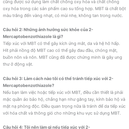
cũng được sử dụng làm chất chống oxy hóa và chất chống
oxy hóa trong các sản phẩm cao su tổng hợp. MBT là chất bột
màu trắng đến vàng nhạt, có mùi nhẹ, không tan trong nước.
Câu hỏi 2: Những ảnh hưởng sức khỏe của 2-
Mercaptobenzothiazole là gì?
Tiếp xúc với MBT có thể gây kích ứng mắt, da và hệ hô hấp.
Hít phải nồng độ MBT cao có thể gây đau đầu, chóng mặt,
buồn nôn và nôn. MBT cũng đã được chứng minh là gây ung
thư ở động vật.
Câu hỏi 3: Làm cách nào tôi có thể tránh tiếp xúc với 2-
Mercaptobenzothiazole?
Nếu bạn làm việc hoặc tiếp xúc với MBT, điều cần thiết là phải
mặc quần áo bảo hộ, chẳng hạn như găng tay, kính bảo hộ và
mặt nạ phòng độc. Điều quan trọng nữa là tránh để da tiếp xúc
với hóa chất và thông gió cho những khu vực sử dụng MBT.
Câu hỏi 4: Tôi nên làm gì nếu tiếp xúc với 2-