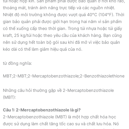
túi hoặc hộp kín. Sản phẩm phải được bảo quản ở nơi khô ráo,
thoáng mát, tránh ánh nắng trực tiếp và các nguồn nhiệt.
Nhiệt độ môi trường không được vượt quá 40°C (104°F). Thời
gian bảo quản phải được giới hạn trong hai năm vì sản phẩm
có thể xuống cấp theo thời gian. Trong túi nhựa hoặc túi giấy
kraft, 25 kg/túi hoặc theo yêu cầu của khách hàng. Bạn cũng
nên sử dụng hết toàn bộ gói sau khi đã mở vì việc bảo quản
kéo dài có thể làm giảm hiệu quả của nó.
từ đồng nghĩa:
MBT;2-MBT;2-Mercaptobenzothiazole;2-Benzothiazolethione
Những câu hỏi thường gặp về 2-Mercaptobenzothiazole
(MBT):
Câu 1: 2-Mercaptobenzothiazole là gì?
2-Mercaptobenzothiazole (MBT) là một hợp chất hóa học
được sử dụng làm chất tăng tốc cao su và chất lưu hóa. Nó