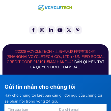
F
I
L
Y
X
P
a
n
i
o
(
i
c
s
n
u
T
n
e
t
k
t
w
t
b
a
e
u
i
e
o
g
d
b
t
r
©2026 VCYCLETECH · 上海惟思恪科技有限公司
o
r
i
e
t
e
(SHANGHAI VCYCLETECH CO., LTD.) · UNIFIED SOCIAL
k
a
n
e
s
CREDIT CODE 91310115MA1HAKFU42
BẢN QUYỀN TẤT
-
m
-
r
t
f
i
)
CẢ QUYỀN ĐƯỢC ĐẢM BẢO.
n
Gửi tin nhắn cho chúng tôi
Hãy cho chúng tôi biết bạn cần gì, đội ngũ của chúng tôi
sẽ phản hồi trong vòng 24 giờ.