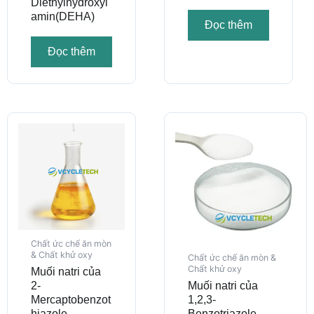
Diethylhydroxyl
amin(DEHA)
Đọc thêm
Đọc thêm
Chất ức chế ăn mòn
& Chất khử oxy
Chất ức chế ăn mòn &
Chất khử oxy
Muối natri của
2-
Muối natri của
Mercaptobenzot
1,2,3-
hiazole
Benzotriazole