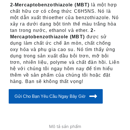
2-Mercaptobenzothiazole (MBT)
là một hợp
chất hữu cơ có công thức C6H5NS. Nó là
một dẫn xuất thioether của benzothiazole. Nó
xảy ra dưới dạng bột tinh thể màu trắng hòa
tan trong nước, ethanol và ether.
2-
Mercaptobenzothiazole (MBT)
được sử
dụng làm chất ức chế ăn mòn, chất chống
oxy hóa và phụ gia cao su. Nó tìm thấy ứng
dụng trong sản xuất dầu bôi trơn, mỡ bôi
trơn, nhiên liệu, polyme và chất đàn hồi. Liên
hệ với chúng tôi ngay hôm nay để tìm hiểu
thêm về sản phẩm của chúng tôi hoặc đặt
hàng. Bạn sẽ không thất vọng!
Gửi Cho Bạn Yêu Cầu Ngay Bây Giờ
Mô tả sản phẩm