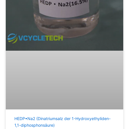
HEDP•Na2 (Dinatriumsalz der 1-Hydroxyethyliden-
1,1-diphosphonsäure)