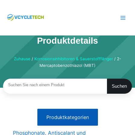
Zum
Inhalt
springen
Produktdetails
Zuhause
/
Korrosionsinhibitoren & Sauerstofffänger
/ 2-
Mercaptobenzothiazol (MBT)
Suchen
Suchen
Produktkategorien
Phosphonate, Antiscalant und