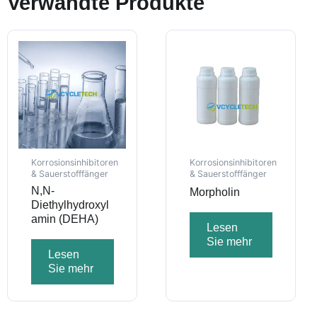
Verwandte Produkte
Korrosionsinhibitoren
Korrosionsinhibitoren
& Sauerstofffänger
& Sauerstofffänger
N,N-
Morpholin
Diethylhydroxyl
amin (DEHA)
Lesen
Sie mehr
Lesen
Sie mehr