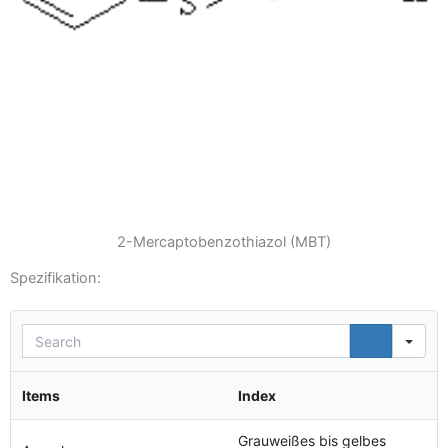
2-Mercaptobenzothiazol (MBT)
Spezifikation:
Sea
Items
Index
Grauweißes bis gelbes