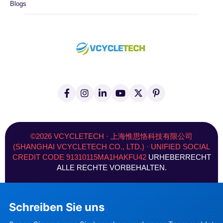
Blogs
F
I
L
Y
X
P
a
n
i
o
(
i
c
s
n
u
T
n
e
t
k
t
w
t
b
a
e
u
i
e
o
g
d
b
t
r
©2026 VCYCLETECH · 上海惟思恪科技有限公司
o
r
i
e
t
e
(SHANGHAI VCYCLETECH CO., LTD.) · UNIFIED SOCIAL
k
a
n
e
s
CREDIT CODE 91310115MA1HAKFU42
URHEBERRECHT
-
m
-
r
t
f
i
)
ALLE RECHTE VORBEHALTEN.
n
Schreiben Sie uns