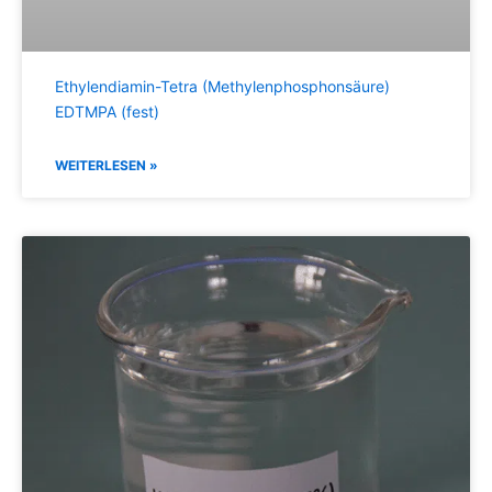
Ethylendiamin-Tetra (Methylenphosphonsäure)
EDTMPA (fest)
WEITERLESEN »