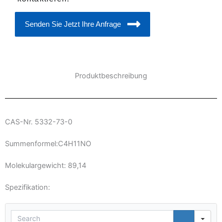
Senden Sie Jetzt Ihre Anfrage
Produktbeschreibung
CAS-Nr. 5332-73-0
Summenformel:C4H11NO
Molekulargewicht: 89,14
Spezifikation:
Sea