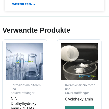
WEITERLESEN »
Verwandte Produkte
Korrosionsinhibitoren
Korrosionsinhibitoren
und
und
Sauerstofffänger
Sauerstofffänger
N,N-
Cyclohexylamin
Diethylhydroxyl
amin (DEHA)