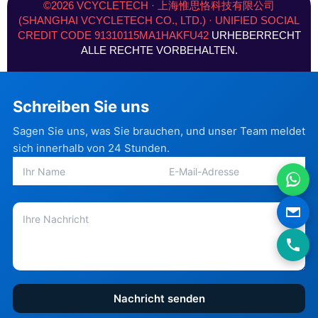
o
g
d
b
t
r
©2026 VCYCLETECH · 上海惟思恪科技有限公司
o
r
i
e
t
e
(SHANGHAI VCYCLETECH CO., LTD.) · UNIFIED SOCIAL
k
a
n
e
s
CREDIT CODE 91310115MA1HAKFU42
URHEBERRECHT
-
m
-
r
t
f
i
)
ALLE RECHTE VORBEHALTEN.
n
Schreiben Sie uns
Sagen Sie uns, was Sie brauchen, und unser Team meldet
sich innerhalb von 24 Stunden.
Nachricht senden