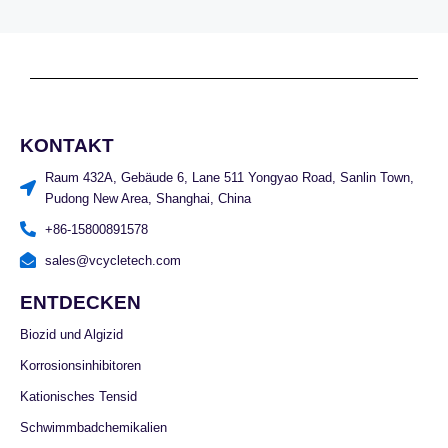
KONTAKT
Raum 432A, Gebäude 6, Lane 511 Yongyao Road, Sanlin Town,
Pudong New Area, Shanghai, China
+86-15800891578
sales@vcycletech.com
ENTDECKEN
Biozid und Algizid
Korrosionsinhibitoren
Kationisches Tensid
Schwimmbadchemikalien