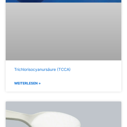
Trichlorisocyanursäure (TCCA)
WEITERLESEN »