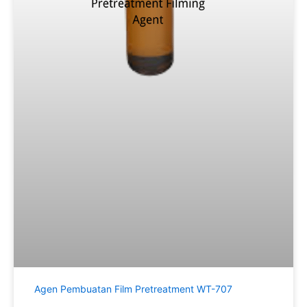
Agen Pembuatan Film Pretreatment WT-707