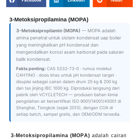
Facebook
LinkedIn
reddit
3-Metoksipropilamina (MOPA)
3-Metoksipropilamin (MOPA)
— MOPA adalah
amina penetral untuk sistem kondensat uap boiler
yang meningkatkan pH kondensat dan
mengendalikan korosi asam karbonat pada saluran
balik kondensat.
Fakta penting:
CAS 5332-73-0 · rumus molekul
C4H11NO · dosis khas untuk pH kondensat target ·
disuplai sebagai cairan dalam drum 25 kg & 200 kg
dan tas jinjing IBC 1000 kg. Diproduksi langsung dari
pabrik oleh VCYCLETECH — produsen bahan kimia
pengolahan air bersertifikat ISO 9001/14001/45001 di
Shanghai, Tiongkok (sejak 2013), dengan COA di
setiap batch, sampel gratis, dan OEM/ODM tersedia.
3-Metoksipropilamina (MOPA)
adalah cairan