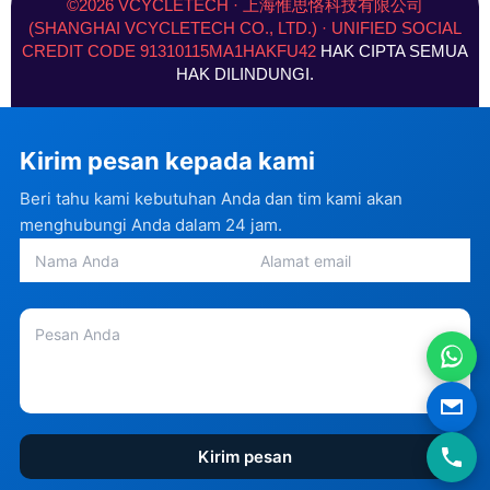
©2026 VCYCLETECH · 上海惟思恪科技有限公司
o
r
i
e
t
e
(SHANGHAI VCYCLETECH CO., LTD.) · UNIFIED SOCIAL
k
a
n
e
s
CREDIT CODE 91310115MA1HAKFU42
HAK CIPTA SEMUA
-
m
-
r
t
f
i
)
HAK DILINDUNGI.
n
Kirim pesan kepada kami
Beri tahu kami kebutuhan Anda dan tim kami akan
menghubungi Anda dalam 24 jam.
Kirim pesan