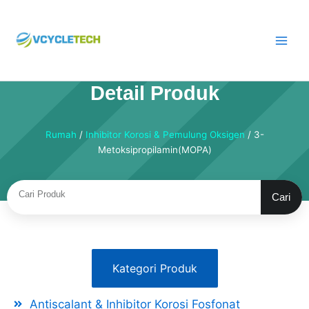
Lewati
ke
konten
Detail Produk
Rumah
/
Inhibitor Korosi & Pemulung Oksigen
/ 3-
Metoksipropilamin(MOPA)
Cari
Cari
Kategori Produk
Antiscalant & Inhibitor Korosi Fosfonat