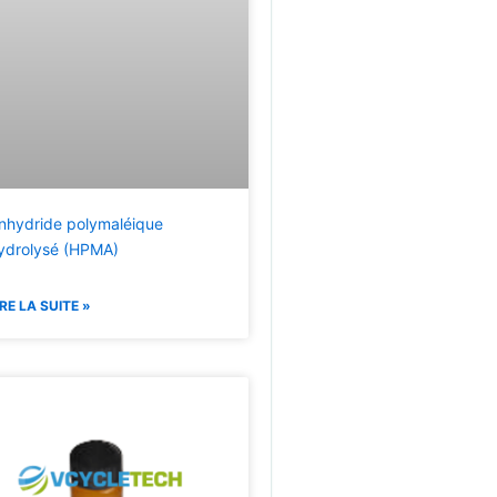
nhydride polymaléique
ydrolysé (HPMA)
IRE LA SUITE »