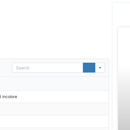
Search
t incolore