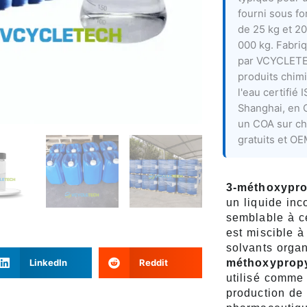
fourni sous fo
de 25 kg et 20
000 kg. Fabri
par VCYCLETE
produits chim
l'eau certifié
Shanghai, en 
un COA sur ch
gratuits et O
3-méthoxypr
un liquide in
semblable à c
est miscible à
solvants orga
méthoxyprop
LinkedIn
Reddit
utilisé comme 
production de 