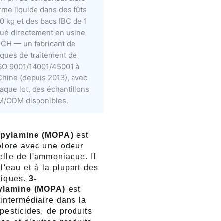
rme liquide dans des fûts
0 kg et des bacs IBC de 1
qué directement en usine
CH — un fabricant de
iques de traitement de
 ISO 9001/14001/45001 à
Chine (depuis 2013), avec
aque lot, des échantillons
EM/ODM disponibles.
opylamine (MOPA)
est
colore avec une odeur
elle de l'ammoniaque. Il
 l'eau et à la plupart des
niques.
3-
ylamine (MOPA)
est
intermédiaire dans la
pesticides, de produits