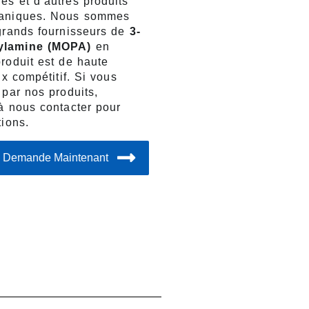
es et d’autres produits
ganiques. Nous sommes
grands fournisseurs de
3-
ylamine (MOPA)
en
roduit est de haute
ix compétitif. Si vous
 par nos produits,
à nous contacter pour
tions.
e Demande Maintenant