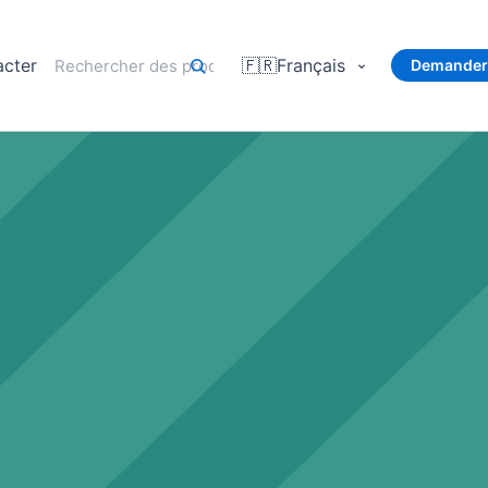
acter
🇫🇷
Français
Demander 