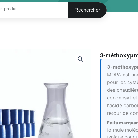
Rechercher
3-méthoxypr
3-méthoxyp
MOPA est une
pour les sys
des chaudièr
condensat et 
l'acide carb
retour de co
Faits marquan
formule moléc
typique pour 