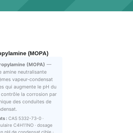
opylamine (MOPA)
ropylamine (MOPA)
—
 amine neutralisante
tèmes vapeur-condensat
es qui augmente le pH du
contrôle la corrosion par
onique des conduites de
ndensat.
ts :
CAS 5332-73-0 ·
ulaire C4H11NO · dosage
un pH de condensat cible ·