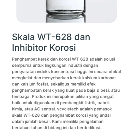
Skala WT-628 dan
Inhibitor Korosi
Penghambat kerak dan korosi WT-628 adalah solusi
A
sempurna untuk lingkungan industri dengan
P
persyaratan indeks konsentrasi tinggi. Ini secara efektif
a
mengkelat dan menyebarkan kerak kalsium karbonat
o
n
dan kalsium fosfat, sekaligus memiliki efek
b
penghambatan kerak yang kuat pada baja & besi, atau
l
tembaga. Produk ini merupakan pilihan yang sangat
l
i
baik untuk digunakan di pembangkit listrik, pabrik
A
kimia, atau AC sentral. vcycletech adalah pemasok
N
skala WT-628 dan penghambat korosi yang andal
a
dalam jumlah besar. Kami memiliki pengalaman
d
bertahun-tahun di bidang ini dan berdedikasi...
p