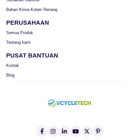
Bahan Kimia Kolam Renang
PERUSAHAAN
Semua Produk
Tentang kami
PUSAT BANTUAN
Kontak
Blog
F
I
L
Y
X
P
a
n
i
o
(
i
c
s
n
u
T
n