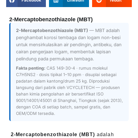
Facebook
LinkedIn
reddit
2-Mercaptobenzothiazole (MBT)
2-Mercaptobenzothiazole (MBT)
— MBT adalah
penghambat korosi tembaga dan logam non-besi
untuk mensirkulasikan air pendingin, antibeku, dan
cairan pengerjaan logam, membentuk lapisan
pelindung pada permukaan tembaga.
Fakta penting:
CAS 149-30-4 · rumus molekul
C7H5NS2 · dosis tipikal 1–10 ppm · disuplai sebagai
padatan dalam kantong/drum 25 kg. Diproduksi
langsung dari pabrik oleh VCYCLETECH — produsen
bahan kimia pengolahan air bersertifikat ISO
9001/14001/45001 di Shanghai, Tiongkok (sejak 2013),
dengan COA di setiap batch, sampel gratis, dan
OEM/ODM tersedia.
2-Mercaptobenzothiazole (MBT)
adalah