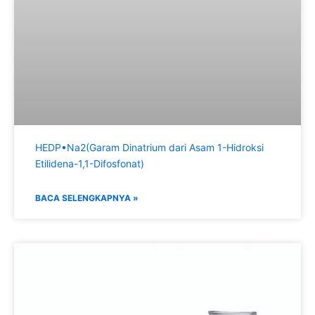
HEDP•Na2(Garam Dinatrium dari Asam 1-Hidroksi
Etilidena-1,1-Difosfonat)
BACA SELENGKAPNYA »