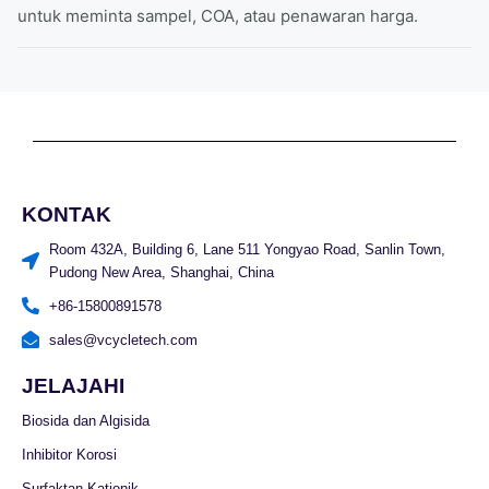
untuk meminta sampel, COA, atau penawaran harga.
KONTAK
Room 432A, Building 6, Lane 511 Yongyao Road, Sanlin Town,
Pudong New Area, Shanghai, China
+86-15800891578
sales@vcycletech.com
JELAJAHI
Biosida dan Algisida
Inhibitor Korosi
Surfaktan Kationik