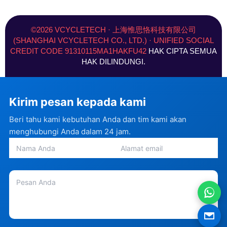
e
t
k
t
w
t
b
a
e
u
i
e
o
g
d
b
t
r
©2026 VCYCLETECH · 上海惟思恪科技有限公司
o
r
i
e
t
e
(SHANGHAI VCYCLETECH CO., LTD.) · UNIFIED SOCIAL
k
a
n
e
s
CREDIT CODE 91310115MA1HAKFU42
HAK CIPTA SEMUA
-
m
-
r
t
f
i
)
HAK DILINDUNGI.
n
Kirim pesan kepada kami
Beri tahu kami kebutuhan Anda dan tim kami akan
menghubungi Anda dalam 24 jam.