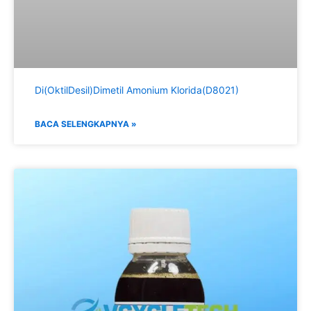
Di(OktilDesil)Dimetil Amonium Klorida(D8021)
BACA SELENGKAPNYA »