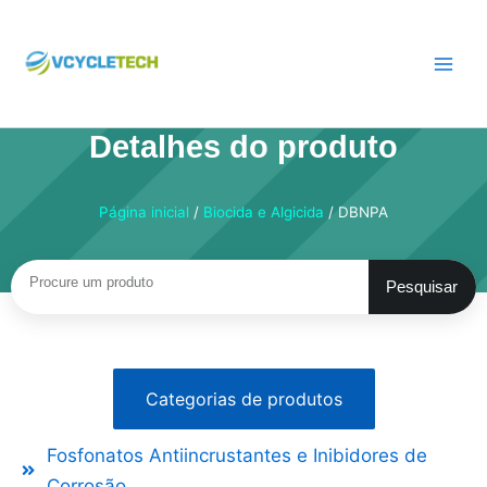
Pular
para
o
conteúdo
Detalhes do produto
Página inicial
/
Biocida e Algicida
/ DBNPA
Pesquisar
Pesquisar
Categorias de produtos
Fosfonatos Antiincrustantes e Inibidores de
Corrosão