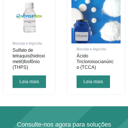
Biocida e Algicida
Biocida e Algicida
Sulfato de
tetraquis(hidroxi
Ácido
metil)fosfônio
Tricloroisocianúric
(THPS)
o (TCCA)
Leia mais
Leia mais
Consulte-nos agora para soluções