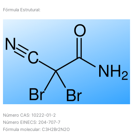
Fórmula Estrutural:
Número CAS: 10222-01-2
Número EINECS: 204-707-7
Fórmula molecular: C3H2Br2N2O