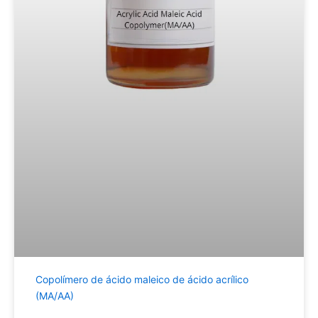
Copolímero de ácido maleico de ácido acrílico
(MA/AA)