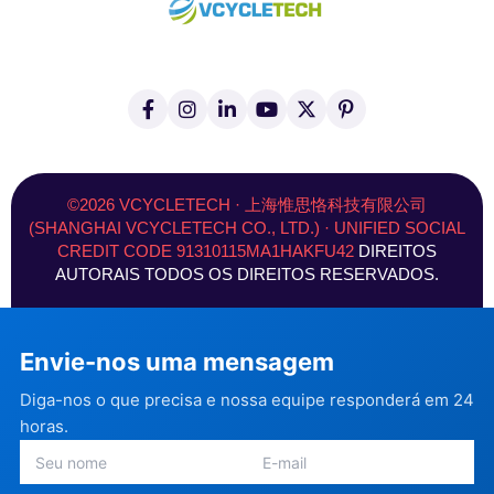
F
I
L
Y
X
P
a
n
i
o
(
i
c
s
n
u
T
n
e
t
k
T
w
t
b
a
e
u
i
e
o
g
d
b
t
r
©2026 VCYCLETECH · 上海惟思恪科技有限公司
o
r
I
e
t
e
(SHANGHAI VCYCLETECH CO., LTD.) · UNIFIED SOCIAL
k
a
n
e
s
CREDIT CODE 91310115MA1HAKFU42
DIREITOS
-
m
r
t
f
)
AUTORAIS TODOS OS DIREITOS RESERVADOS.
Envie-nos uma mensagem
Diga-nos o que precisa e nossa equipe responderá em 24
horas.