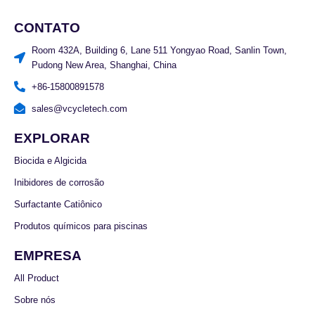
CONTATO
Room 432A, Building 6, Lane 511 Yongyao Road, Sanlin Town,
Pudong New Area, Shanghai, China
+86-15800891578
sales@vcycletech.com
EXPLORAR
Biocida e Algicida
Inibidores de corrosão
Surfactante Catiônico
Produtos químicos para piscinas
EMPRESA
All Product
Sobre nós