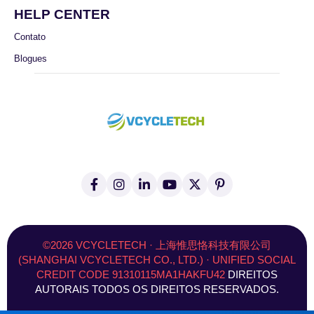
HELP CENTER
Contato
Blogues
F
I
L
Y
X
P
a
n
i
o
(
i
c
s
n
u
T
n
e
t
k
T
w
t
b
a
e
u
i
e
o
g
d
b
t
r
©2026 VCYCLETECH · 上海惟思恪科技有限公司
o
r
I
e
t
e
(SHANGHAI VCYCLETECH CO., LTD.) · UNIFIED SOCIAL
k
a
n
e
s
CREDIT CODE 91310115MA1HAKFU42
DIREITOS
-
m
r
t
f
)
AUTORAIS TODOS OS DIREITOS RESERVADOS.