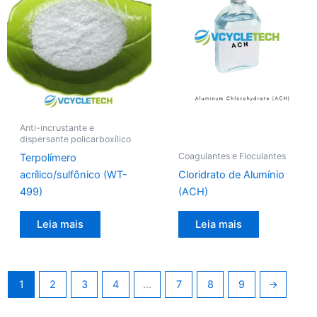
Anti-incrustante e
dispersante policarboxílico
Coagulantes e Floculantes
Terpolímero
acrílico/sulfônico (WT-
Cloridrato de Alumínio
499)
(ACH)
Leia mais
Leia mais
1
2
3
4
…
7
8
9
→