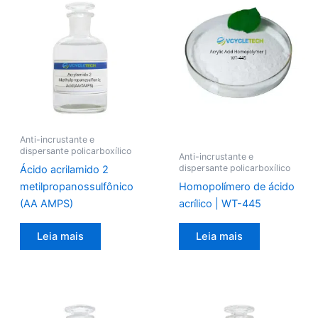
Anti-incrustante e
dispersante policarboxílico
Anti-incrustante e
dispersante policarboxílico
Ácido acrilamido 2
metilpropanossulfônico
Homopolímero de ácido
(AA AMPS)
acrílico | WT-445
Leia mais
Leia mais