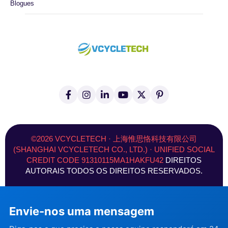
Blogues
F
I
L
Y
X
P
a
n
i
o
(
i
c
s
n
u
T
n
e
t
k
T
w
t
b
a
e
u
i
e
o
g
d
b
t
r
©2026 VCYCLETECH · 上海惟思恪科技有限公司
o
r
I
e
t
e
(SHANGHAI VCYCLETECH CO., LTD.) · UNIFIED SOCIAL
k
a
n
e
s
CREDIT CODE 91310115MA1HAKFU42
DIREITOS
-
m
r
t
f
)
AUTORAIS TODOS OS DIREITOS RESERVADOS.
Envie-nos uma mensagem