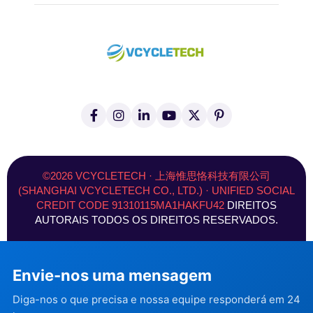
F
I
L
Y
X
P
a
n
i
o
(
i
c
s
n
u
T
n
e
t
k
T
w
t
b
a
e
u
i
e
o
g
d
b
t
r
©2026 VCYCLETECH · 上海惟思恪科技有限公司
o
r
I
e
t
e
(SHANGHAI VCYCLETECH CO., LTD.) · UNIFIED SOCIAL
k
a
n
e
s
CREDIT CODE 91310115MA1HAKFU42
DIREITOS
-
m
r
t
f
)
AUTORAIS TODOS OS DIREITOS RESERVADOS.
Envie-nos uma mensagem
Diga-nos o que precisa e nossa equipe responderá em 24