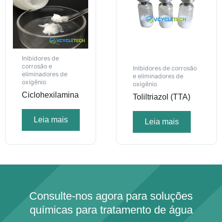
Inibidores de
corrosão e
Inibidores de corrosão
eliminadores de
e eliminadores de
oxigênio
oxigênio
Ciclohexilamina
Toliltriazol (TTA)
Leia mais
Leia mais
Consulte-nos agora para soluções
químicas para tratamento de água