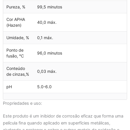
Pureza, %
99,5 minutos
Cor APHA
40,0 máx.
(Hazen)
Umidade, %
0,1 máx.
Ponto de
96,0 minutos
fusão, ℃
Conteúdo
0,03 máx.
de cinzas,%
pH
5.0-6.0
Propriedades e uso:
Este produto é um inibidor de corrosão eficaz que forma uma
película fina quando aplicado em superfícies metálicas,
ajudando a proteger o cobre e outros metais da oxidação e