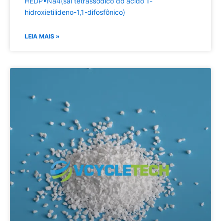
HEDP•Na4(sal tetrassódico do ácido 1-
hidroxietilideno-1,1-difosfônico)
LEIA MAIS »