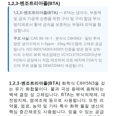
1,2,3-벤조트리아졸(BTA)
1,2,3-벤조트리아졸(BTA)
— BTA는 냉각수, 부동액
및 금속 가공액 순환을 위한 구리 및 구리 합금 부식
방지제로서 황색 금속을 보호하는 부동태 피막을 형
성합니다.
주요 사실:
CAS 95-14-7 · 분자식 C6H5N3 · 일반 투여
량은 냉각수에서 1~5ppm · 25kg 백/드럼에 고체로 공급
됩니다. ISO 9001/14001/45001 인증을 받은 중국 상하
이의 수처리 화학 제조업체인 VCYCLETECH(2013년부
터)에서 공장에서 직접 제조하며 모든 배치에 COA가 있
으며 무료 샘플 및 OEM/ODM이 제공됩니다.
1,2,3-벤조트리아졸(BTA)
화학식 C6H5N3을 갖
는 유기 화합물이다. 물과 극성 용매에 용해되는
백색 결정 성 고체입니다. BTA는 부식억제제, 대
전방지제, 염색조제 등으로 사용됩니다. 또한 의
약품, 염료, 농약 및 기타 특수 화학 물질 생산의
핵심 중간체로도 사용됩니다. 믿을 수 있는 공급