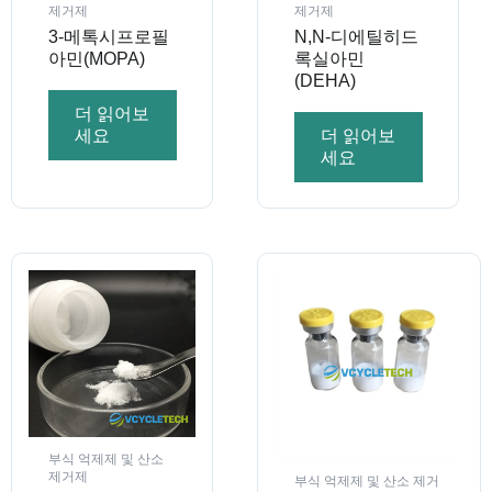
제거제
제거제
3-메톡시프로필
N,N-디에틸히드
아민(MOPA)
록실아민
(DEHA)
더 읽어보
세요
더 읽어보
세요
부식 억제제 및 산소
제거제
부식 억제제 및 산소 제거