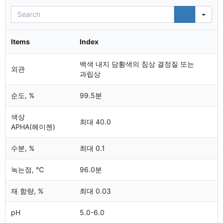
Sea
Items
Index
백색 내지 담황색의 침상 결정질 또는
외관
과립상
순도, %
99.5분
색상
최대 40.0
APHA(헤이젠)
수분, %
최대 0.1
녹는점, ℃
96.0분
재 함량, %
최대 0.03
pH
5.0-6.0