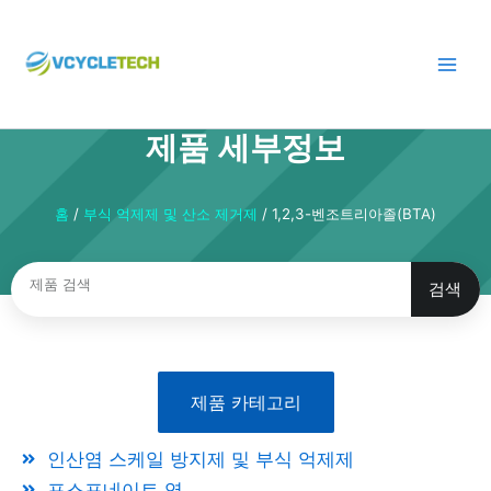
콘
텐
츠
로
건
제품 세부정보
너
뛰
기
홈
/
부식 억제제 및 산소 제거제
/ 1,2,3-벤조트리아졸(BTA)
검색
검
색
제품 카테고리
인산염 스케일 방지제 및 부식 억제제
포스포네이트 염