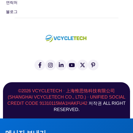
연락처
블로그
페
인
링
유
엑
핀
이
스
크
튜
스
터
스
타
드
브
(
레
북
그
인
트
스
-
램
위
트
f
터
©2026 VCYCLETECH · 上海惟思恪科技有限公司
)
(SHANGHAI VCYCLETECH CO., LTD.) · UNIFIED SOCIAL
CREDIT CODE 91310115MA1HAKFU42
저작권 ALL RIGHT
RESERVED.