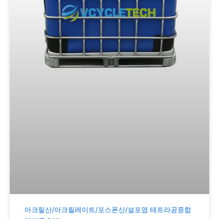
아크릴산/아크릴레이트/포스폰산/설포염 테트라공중합