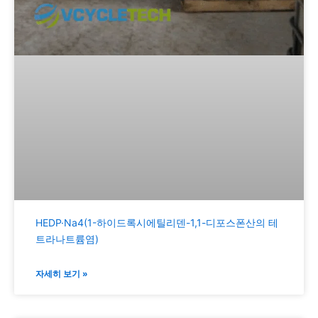
HEDP·Na4(1-하이드록시에틸리덴-1,1-디포스폰산의 테
트라나트륨염)
자세히 보기 »