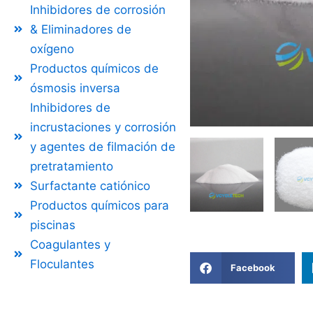
Inhibidores de corrosión
& Eliminadores de
oxígeno
Productos químicos de
ósmosis inversa
Inhibidores de
incrustaciones y corrosión
y agentes de filmación de
pretratamiento
Surfactante catiónico
Productos químicos para
piscinas
Coagulantes y
Floculantes
Facebook