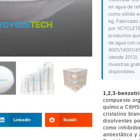
en agua de ref
como sólido e
kg. Fabricado 
por VCYCLETE
productos quí
de agua con ce
9001/14001/45
(desde 2013),
muestras gra
disponibles.
1,2,3-benzotr
compuesto org
química C6H5N
cristalino bla
LinkedIn
Reddit
disolventes po
como inhibidor
antiestático y 