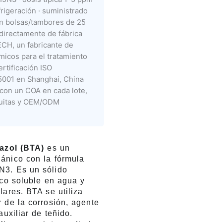
rigeración · suministrado
n bolsas/tambores de 25
directamente de fábrica
CH, un fabricante de
micos para el tratamiento
rtificación ISO
001 en Shanghai, China
 con un COA en cada lote,
tuitas y OEM/ODM
iazol (BTA)
es un
ánico con la fórmula
3. Es un sólido
nco soluble en agua y
lares. BTA se utiliza
 de la corrosión, agente
auxiliar de teñido.