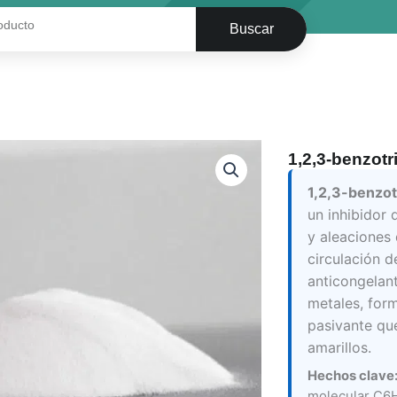
Buscar
1,2,3-benzotr
1,2,3-benzot
un inhibidor 
y aleaciones 
circulación d
anticongelant
metales, for
pasivante qu
amarillos.
Hechos clave
molecular C6H