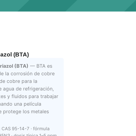
iazol (BTA)
riazol (BTA)
— BTA es
de la corrosión de cobre
de cobre para la
e agua de refrigeración,
es y fluidos para trabajar
mando una película
e protege los metales
:
CAS 95-14-7 · fórmula
5N3 · dosis típica 1–5 ppm