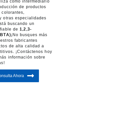
iliza como intermediario
roducción de productos
 colorantes,
y otras especialidades
está buscando un
fiable de
1,2,3-
(BTA)
¡No busques más
estros fabricantes
tos de alta calidad a
titivos. ¡Contáctenos hoy
más información sobre
as!
onsulta Ahora