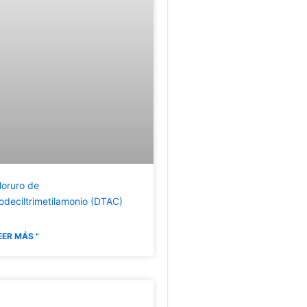
loruro de
odeciltrimetilamonio (DTAC)
EER MÁS "