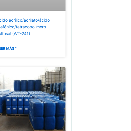
cido acrílico/acrilato/ácido
osfónico/tetracopolímero
ulfosal (WT-241)
EER MÁS "