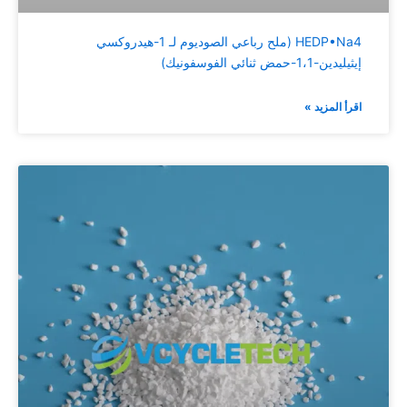
HEDP•Na4 (ملح رباعي الصوديوم لـ 1-هيدروكسي
إيثيليدين-1،1-حمض ثنائي الفوسفونيك)
اقرأ المزيد »