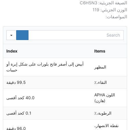
الصيغة الجزيئية: C6H5N3
الوزن الجزيئي: 119
المواصفات:
Search
Index
Items
أبيض إلى أصفر فاتح بلورات على شكل إبرة أو
المظهر
حبيبات
النقاء،٪
99.5 دقيقة
اللون APHA
40.0 كحد أقصى
(هازن)
الرطوبة،٪
0.1 كحد أقصى
نقطة الانصهار،
96.0 دقيقة