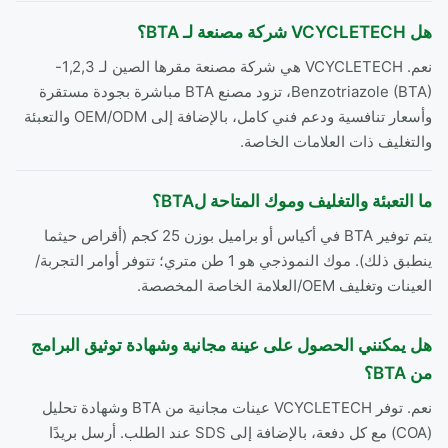
هل VCYCLETECH شركة مصنعة لـ BTA؟
نعم. VCYCLETECH هي شركة مصنعة مقرها الصين لـ 1,2,3-
Benzotriazole (BTA)، تزود مصنع BTA مباشرة بجودة مستقرة
وأسعار تنافسية ودعم فني كامل، بالإضافة إلى OEM/ODM والتعبئة
والتغليف ذات العلامات الخاصة.
ما التعبئة والتغليف وموك المتاحة لBTA؟
يتم توفير BTA في أكياس أو براميل بوزن 25 كجم (أقراص حيثما
ينطبق ذلك). موك النموذجي هو 1 طن متري؛ تتوفر أوامر التجربة/
العينات وتغليف OEM/العلامة الخاصة المخصصة.
هل يمكنني الحصول على عينة مجانية وشهادة توثيق البرامج
من BTA؟
نعم. توفر VCYCLETECH عينات مجانية من BTA وشهادة تحليل
(COA) مع كل دفعة، بالإضافة إلى SDS عند الطلب. أرسل بريدًا