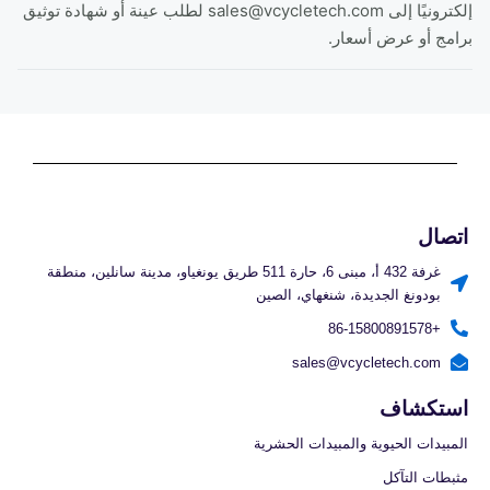
إلكترونيًا إلى sales@vcycletech.com لطلب عينة أو شهادة توثيق
برامج أو عرض أسعار.
اتصال
غرفة 432 أ، مبنى 6، حارة 511 طريق يونغياو، مدينة سانلين، منطقة
بودونغ الجديدة، شنغهاي، الصين
+86-15800891578
sales@vcycletech.com
استكشاف
المبيدات الحيوية والمبيدات الحشرية
مثبطات التآكل