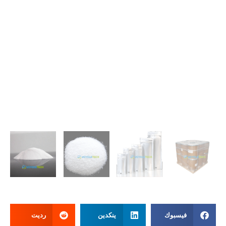
فيسبوك
ينكدين
رديت