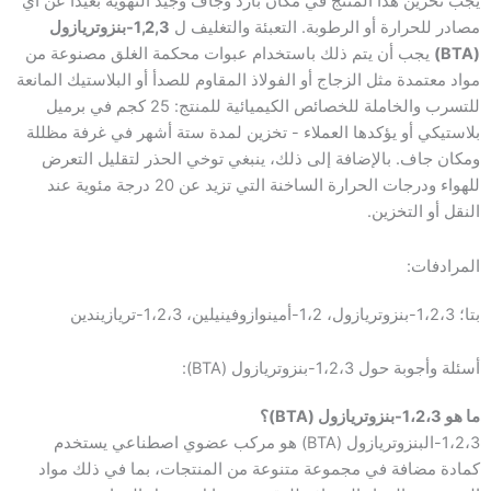
يجب تخزين هذا المنتج في مكان بارد وجاف وجيد التهوية بعيدًا عن أي
مصادر للحرارة أو الرطوبة. التعبئة والتغليف ل
1,2,3-بنزوتريازول
(BTA)
يجب أن يتم ذلك باستخدام عبوات محكمة الغلق مصنوعة من
مواد معتمدة مثل الزجاج أو الفولاذ المقاوم للصدأ أو البلاستيك المانعة
للتسرب والخاملة للخصائص الكيميائية للمنتج: 25 كجم في برميل
بلاستيكي أو يؤكدها العملاء - تخزين لمدة ستة أشهر في غرفة مظللة
ومكان جاف. بالإضافة إلى ذلك، ينبغي توخي الحذر لتقليل التعرض
للهواء ودرجات الحرارة الساخنة التي تزيد عن 20 درجة مئوية عند
النقل أو التخزين.
المرادفات:
بتا؛ 1،2،3-بنزوتريازول، 1،2-أمينوازوفينيلين، 1،2،3-تريازيندين
أسئلة وأجوبة حول 1،2،3-بنزوتريازول (BTA):
ما هو 1،2،3-بنزوتريازول (BTA)؟
1،2،3-البنزوتريازول (BTA) هو مركب عضوي اصطناعي يستخدم
كمادة مضافة في مجموعة متنوعة من المنتجات، بما في ذلك مواد