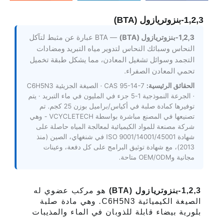
1,2,3-بنزوتريازول (BTA)
1,2,3-بنزوتريازول (BTA)
— BTA عبارة عن مثبط لتآكل
النحاس وسبائك النحاس لتدوير مياه التبريد ومضادات
التجمد وسوائل تشغيل المعادن، مما يشكل طبقة تخميل
تحمي المعادن الصفراء.
الحقائق الرئيسية:
CAS 95-14-7 · الصيغة الجزيئية C6H5N3
· الجرعة النموذجية 1-5 جزء في المليون في ماء التبريد · يتم
توفيرها كمادة صلبة في أكياس/براميل بوزن 25 كجم. تم
تصنيعها في المصنع مباشرة بواسطة VCYCLETECH - وهي
شركة مصنعة للمواد الكيميائية لمعالجة المياه حاصلة على
شهادة ISO 9001/14001/45001 في شنغهاي، الصين (منذ
2013)، مع شهادة توثيق البرامج على كل دفعة، وعينات
مجانية وOEM/ODM متاحة.
1,2,3-بنزوتريازول (BTA)
هو مركب عضوي له
الصيغة الكيميائية C6H5N3. وهي مادة صلبة
بلورية بيضاء قابلة للذوبان في الماء والمذيبات