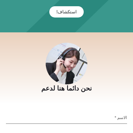
استكشاف!
نحن دائما هنا لدعم