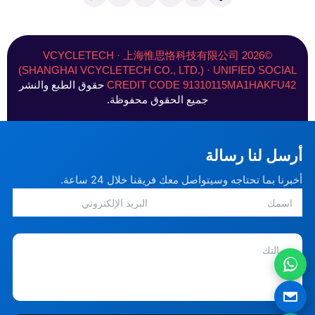
ف
س
ك
ت
س
ن
ي
ت
د
ي
(
ت
س
غ
ي
و
ت
ر
ب
ر
ن
ب
و
ي
©2026 VCYCLETECH · 上海惟思恪科技有限公司
و
ا
ف
ي
س
(SHANGHAI VCYCLETECH CO., LTD.) · UNIFIED SOCIAL
ك
م
ي
ت
ت
CREDIT CODE 91310115MA1HAKFU42
حقوق الطبع والنشر
-
ر
و
)
جميع الحقوق محفوظة.
أرسل لنا رسالة
أخبرنا بما تحتاجه وسيتواصل معك فريقنا خلال 24 ساعة.