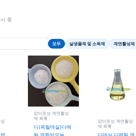
표시 중
모두
살생물제 및 소독제
계면활성제
양이온성 계면활성
제 목록
활성
양이온성 계면활성
제 목록
디(옥틸데실)디메
 염
틸 염화암모늄
디데실 디메틸 염