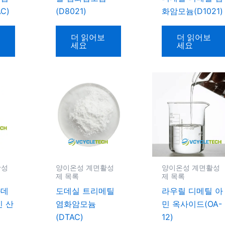
C)
(D8021)
화암모늄(D1021)
더 읽어보
더 읽어보
세요
세요
활성
양이온성 계면활성
양이온성 계면활성
제 목록
제 목록
라데
도데실 트리메틸
라우릴 디메틸 아
민 산
염화암모늄
민 옥사이드(OA-
(DTAC)
12)