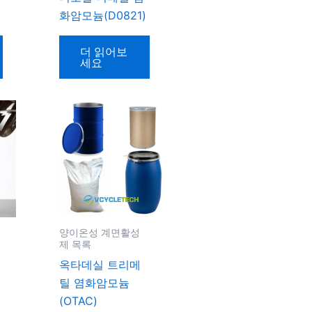
화암모늄(D0821)
더 읽어보
세요
양이온성 계면활성
제 목록
옥타데실 트리메
틸 염화암모늄
(OTAC)