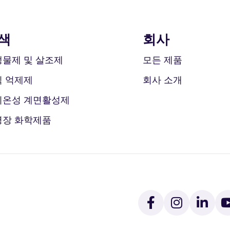
색
회사
물제 및 살조제
모든 제품
식 억제제
회사 소개
이온성 계면활성제
영장 화학제품
페
인
링
이
스
크
스
타
드