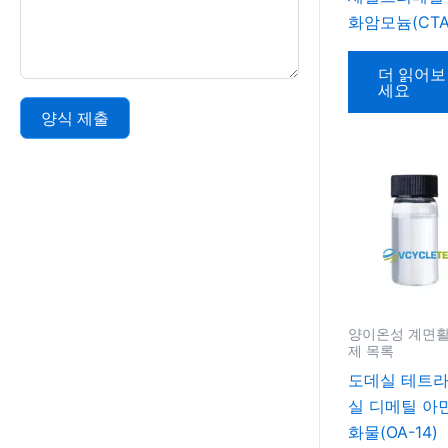
화암모늄(CTA
더 읽어보
세요
양식 제출
Alternative:
양이온성 계면
제 목록
도데실 테트
실 디메틸 아
화물(OA-14)