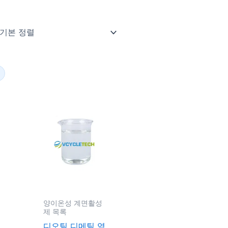
양이온성 계면활성
제 목록
디오틸 디메틸 염