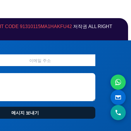
w
t
i
e
t
r
t
e
IT CODE 91310115MA1HAKFU42
저작권 ALL RIGHT
e
s
r
t
)
메시지 보내기