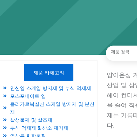
검
색
제품 카테고리
양이온성 계
산업 및 
인산염 스케일 방지제 및 부식 억제제
헤어 컨디셔
포스포네이트 염
폴리카르복실산 스케일 방지제 및 분산
을 줄여 직
제
제는 기름때
살생물제 및 살조제
다.
부식 억제제 & 산소 제거제
역삼투 화학물질