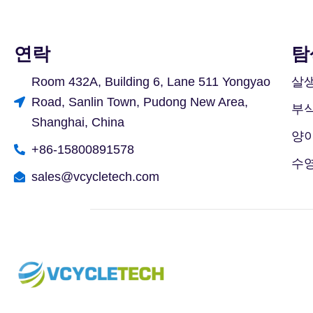
연락
탐
Room 432A, Building 6, Lane 511 Yongyao
살생
Road, Sanlin Town, Pudong New Area,
부
Shanghai, China
양
+86-15800891578
수
sales@vcycletech.com