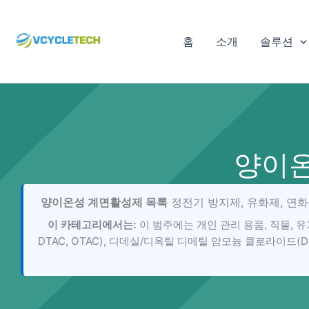
콘
텐
홈
소개
솔루션
츠
로
건
너
뛰
기
양이온
양이온성 계면활성제 목록
정전기 방지제, 유화제, 연
이 카테고리에서는:
이 범주에는 개인 관리 용품, 직물, 
DTAC, OTAC), 디데실/디옥틸 디메틸 암모늄 클로라이드