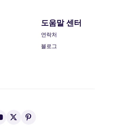
도움말 센터
연락처
블로그
유
X
P
튜
(
i
브
T
n