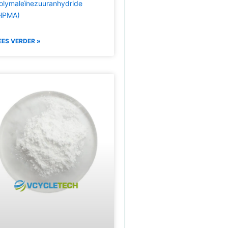
olymaleïnezuuranhydride
HPMA)
EES VERDER »