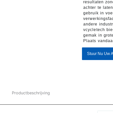
resultaten zon
achter te late
gebruik in vo
verwerkingsfac
andere industr
vcycletech bi
gemak in grot
Plaats vandaa
Stuur Nu Uw 
Productbeschrijving