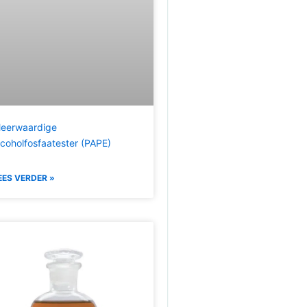
eerwaardige
lcoholfosfaatester (PAPE)
EES VERDER »