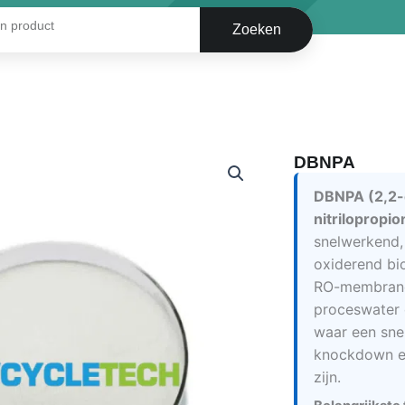
Zoeken
DBNPA
DBNPA (2,2
nitrilopropi
snelwerkend, 
oxiderend bi
RO-membrane
proceswater d
waar een snel
knockdown en
zijn.