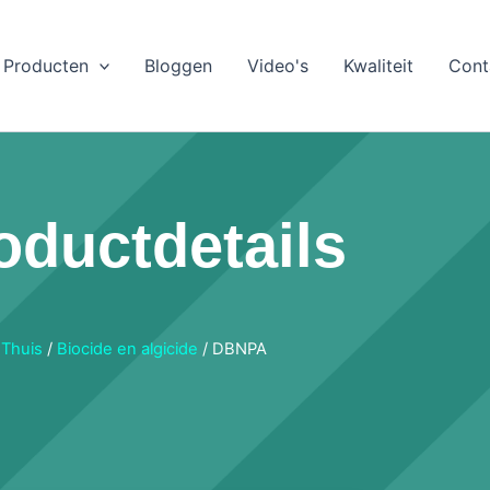
Producten
Bloggen
Video's
Kwaliteit
Cont
oductdetails
Thuis
/
Biocide en algicide
/ DBNPA