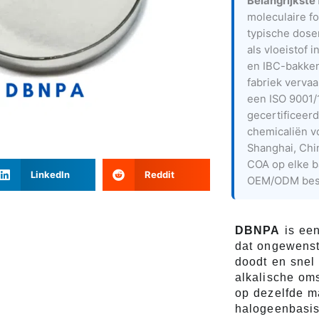
Belangrijkste 
moleculaire 
typische dose
als vloeistof 
en IBC-bakken
fabriek verva
een ISO 9001
gecertificeerd
chemicaliën v
Shanghai, Chi
COA op elke b
LinkedIn
Reddit
OEM/ODM besc
DBNPA
is een
dat ongewenst
doodt en snel 
alkalische om
op dezelfde m
halogeenbasis 