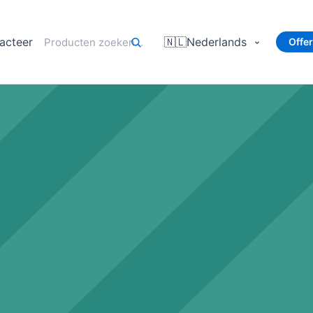
acteer
🇳🇱
Nederlands
Offe