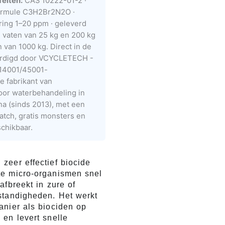
feiten:
CAS 10222-01-2 ·
formule C3H2Br2N2O ·
ring 1–20 ppm · geleverd
in vaten van 25 kg en 200 kg
 van 1000 kg. Direct in de
ardigd door VCYCLETECH -
/14001/45001-
e fabrikant van
oor waterbehandeling in
na (sinds 2013), met een
atch, gratis monsters en
hikbaar.
 zeer effectief biocide
e micro-organismen snel
afbreekt in zure of
standigheden. Het werkt
anier als biociden op
en levert snelle