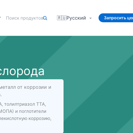
т
🇷🇺
Русский
Запросить це
слорода
еталл от коррозии и
.
, толилтриазол ТТА,
МОПА) и поглотители
глекислотную коррозию,