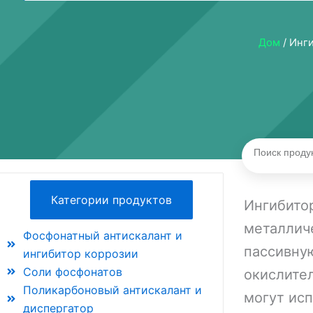
Дом
/ Инг
Поиск
Категории продуктов
Ингибито
металличе
Фосфонатный антискалант и
пассивну
ингибитор коррозии
Соли фосфонатов
окислител
Поликарбоновый антискалант и
могут ис
диспергатор