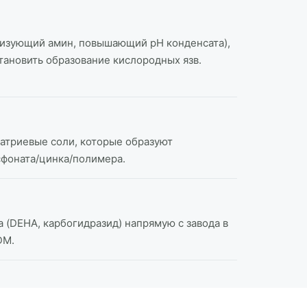
ализующий амин, повышающий pH конденсата),
тановить образование кислородных язв.
натриевые соли, которые образуют
сфоната/цинка/полимера.
(DEHA, карбогидразид) напрямую с завода в
DM.