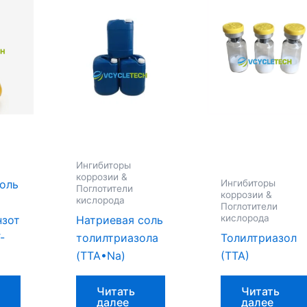
Ингибиторы
коррозии &
соль
Ингибиторы
Поглотители
коррозии &
кислорода
Поглотители
кислорода
нзот
Натриевая соль
-
толилтриазола
Толилтриазол
(TTA•Na)
(ТТА)
Читать
Читать
далее
далее