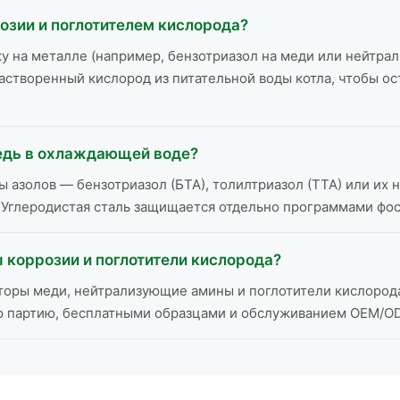
озии и поглотителем кислорода?
у на металле (например, бензотриазол на меди или нейтр
астворенный кислород из питательной воды котла, чтобы ос
едь в охлаждающей воде?
азолов — бензотриазол (БТА), толилтриазол (ТТА) или их 
 Углеродистая сталь защищается отдельно программами фо
коррозии и поглотители кислорода?
оры меди, нейтрализующие амины и поглотители кислорода 
ую партию, бесплатными образцами и обслуживанием OEM/O