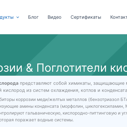
дукты
Блог
Видео
Сертификаты
Контак
озии & Поглотители ки
слорода
представляют собой химикаты, защищающие м
кислород из систем охлаждения, котлов и конденсата
ибиторы коррозии меди/желтых металлов (бензотриазол БТА
лизующие амины конденсата (морфолин, циклогексиламин, 
онтролируют гальваническую, кислородно-питтинговую и у
оторая поражает водные системы.