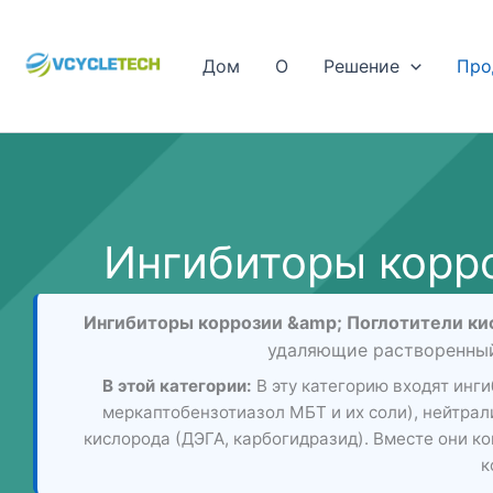
Перейти
к
Дом
О
Решение
Про
содержимому
Ингибиторы корр
Ингибиторы коррозии &amp; Поглотители ки
удаляющие растворенный 
В этой категории:
В эту категорию входят инг
меркаптобензотиазол МБТ и их соли), нейтра
кислорода (ДЭГА, карбогидразид). Вместе они к
к