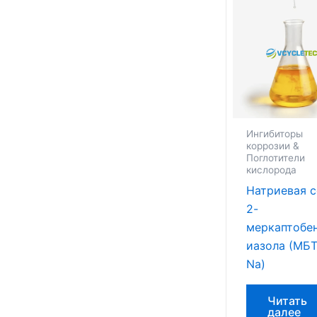
Ингибиторы
коррозии &
Поглотители
кислорода
Натриевая 
2-
меркаптобе
иазола (МБТ
Na)
Читать
далее