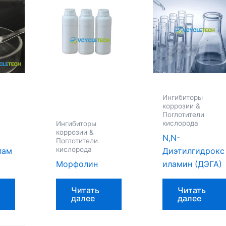
Ингибиторы
коррозии &
Поглотители
кислорода
Ингибиторы
коррозии &
N,N-
Поглотители
кислорода
лам
Диэтилгидрокс
Морфолин
иламин (ДЭГА)
Читать
Читать
далее
далее