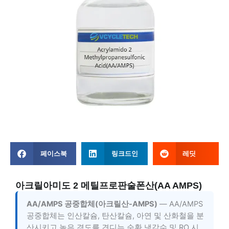
페이스북
링크드인
레딧
아크릴아미도 2 메틸프로판술폰산(AA AMPS)
AA/AMPS 공중합체(아크릴산-AMPS)
— AA/AMPS
공중합체는 인산칼슘, 탄산칼슘, 아연 및 산화철을 분
산시키고 높은 경도를 견디는 순환 냉각수 및 RO 시