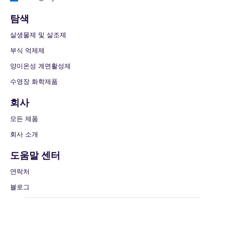
탐색
살생물제 및 살조제
부식 억제제
양이온성 계면활성제
수영장 화학제품
회사
모든 제품
회사 소개
도움말 센터
연락처
블로그