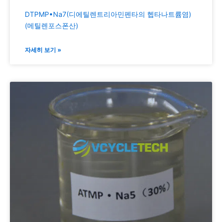
DTPMP•Na7(디에틸렌트리아민펜타의 헵타나트륨염)
(메틸렌포스폰산)
자세히 보기 »