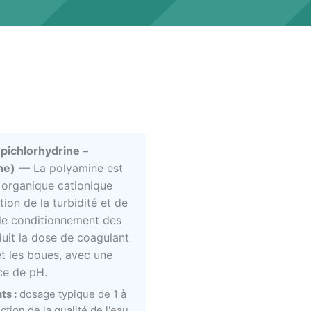
pichlorhydrine –
ne)
— La polyamine est
 organique cationique
tion de la turbidité et de
 le conditionnement des
uit la dose de coagulant
t les boues, avec une
ce de pH.
ts :
dosage typique de 1 à
tion de la qualité de l'eau