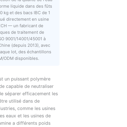
forme liquide dans des fûts
0 kg et des bacs IBC de 1
qué directement en usine
CH — un fabricant de
iques de traitement de
 ISO 9001/14001/45001 à
Chine (depuis 2013), avec
aque lot, des échantillons
EM/ODM disponibles.
st un puissant polymère
ide capable de neutraliser
de séparer efficacement les
 être utilisé dans de
ustries, comme les usines
es eaux et les usines de
amine a différents poids