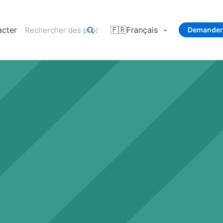
acter
🇫🇷
Français
Demander 