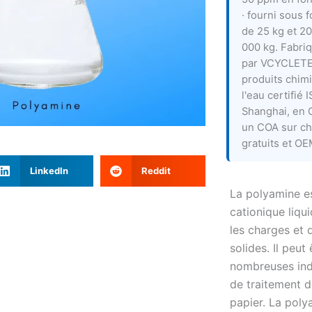
· fourni sous 
de 25 kg et 20
000 kg. Fabri
par VCYCLETE
produits chim
l'eau certifié
Shanghai, en 
un COA sur ch
gratuits et O
LinkedIn
Reddit
La polyamine e
cationique liqu
les charges et 
solides. Il peut
nombreuses ind
de traitement d
papier. La poly