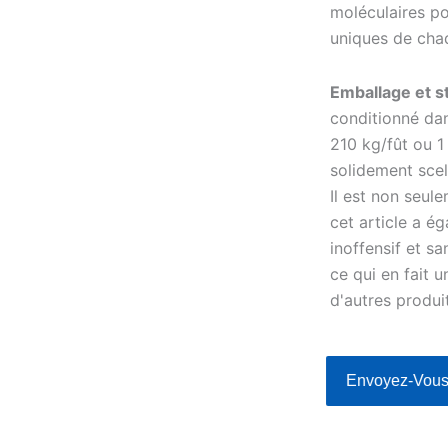
moléculaires p
uniques de chaq
Emballage et s
conditionné dan
210 kg/fût ou 1
solidement scel
Il est non seul
cet article a é
inoffensif et sa
ce qui en fait 
d'autres produi
Envoyez-Vous