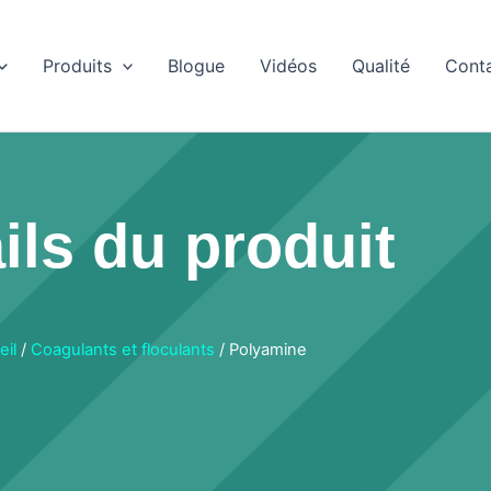
Produits
Blogue
Vidéos
Qualité
Cont
ils du produit
eil
/
Coagulants et floculants
/ Polyamine