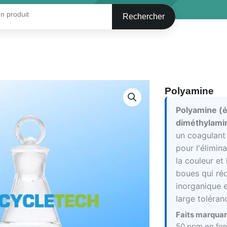
Rechercher
Polyamine
Polyamine (é
diméthylami
un coagulant
pour l'élimina
la couleur et
boues qui réd
inorganique e
large toléran
Faits marquan
50 ppm en fonc