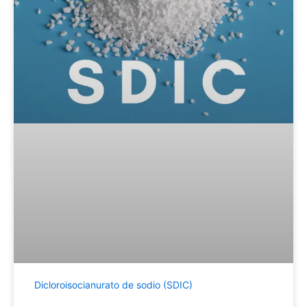
Dicloroisocianurato de sodio (SDIC)