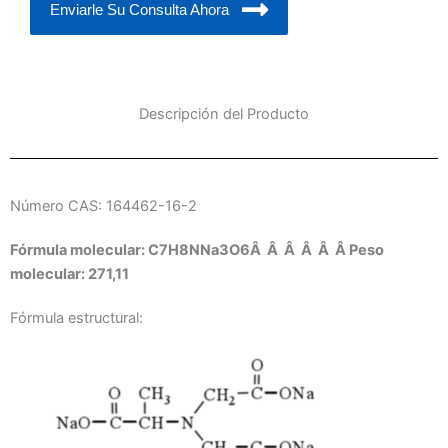
Enviarle Su Consulta Ahora
Descripción del Producto
Número CAS: 164462-16-2
Fórmula molecular: C7H8NNa3O6Â Â Â Â Â Â Peso
molecular: 271,11
Fórmula estructural: