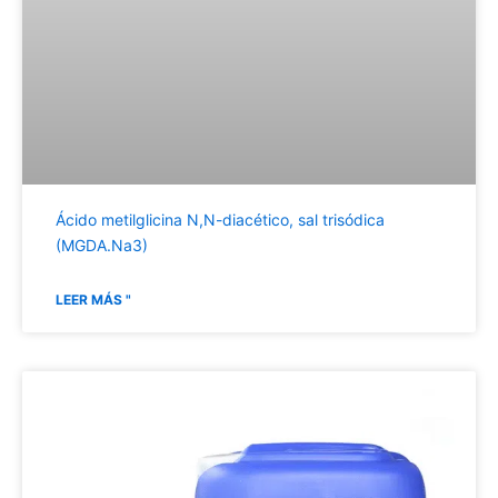
Ácido metilglicina N,N-diacético, sal trisódica
(MGDA.Na3)
LEER MÁS "