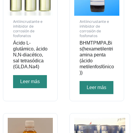
Antiincrustante e
Antiincrustante e
inhibidor de
inhibidor de
corrosión de
corrosión de
fosfonatos
fosfonatos
Ácido L-
BHMTPMPA,Bi
glutámico, ácido
s(hexametilentri
N,N-diacético,
amina penta
sal tetrasódica
(ácido
(GLDA.Na4)
metilenfosfónico
))
Leer más
Leer más