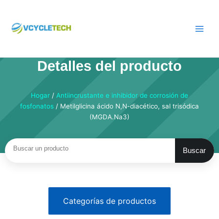
Saltar
al
contenido
Detalles del producto
Hogar
/
Antiincrustante e inhibidor de corrosión de
fosfonatos
/ Metilglicina ácido N,N-diacético, sal trisódica
(MGDA.Na3)
Buscar
Buscar
Categorías de productos