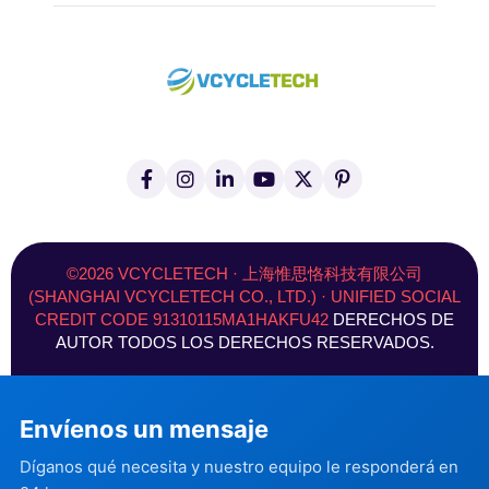
f
I
L
Y
X
P
a
n
i
o
(
i
c
s
n
u
T
n
e
t
k
T
w
t
b
a
e
u
i
e
o
g
d
b
t
r
©2026 VCYCLETECH · 上海惟思恪科技有限公司
o
r
I
e
t
e
(SHANGHAI VCYCLETECH CO., LTD.) · UNIFIED SOCIAL
k
a
n
e
s
CREDIT CODE 91310115MA1HAKFU42
DERECHOS DE
-
m
r
t
f
)
AUTOR TODOS LOS DERECHOS RESERVADOS.
Envíenos un mensaje
Díganos qué necesita y nuestro equipo le responderá en