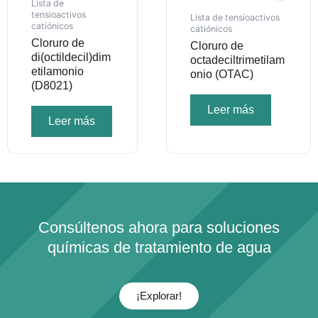
Lista de
tensioactivos
Lista de tensioactivos
catiónicos
catiónicos
Cloruro de
Cloruro de
di(octildecil)dim
octadeciltrimetilam
etilamonio
onio (OTAC)
(D8021)
Leer más
Leer más
Consúltenos ahora para soluciones
químicas de tratamiento de agua
¡Explorar!