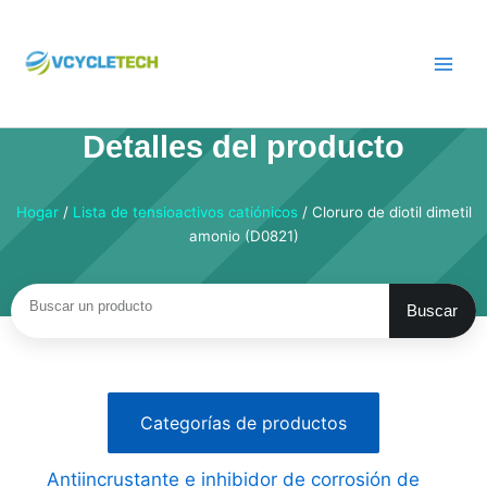
Saltar
al
contenido
Detalles del producto
Hogar
/
Lista de tensioactivos catiónicos
/ Cloruro de diotil dimetil
amonio (D0821)
Buscar
Buscar
Categorías de productos
Antiincrustante e inhibidor de corrosión de