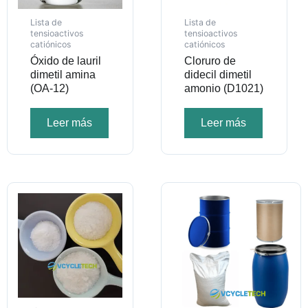
Lista de
Lista de
tensioactivos
tensioactivos
catiónicos
catiónicos
Óxido de lauril
Cloruro de
dimetil amina
didecil dimetil
(OA-12)
amonio (D1021)
Leer más
Leer más