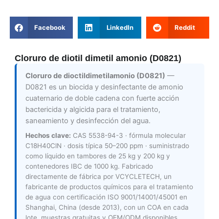
Facebook
LinkedIn
Reddit
Cloruro de diotil dimetil amonio (D0821)
Cloruro de dioctildimetilamonio (D0821)
—
D0821 es un biocida y desinfectante de amonio
cuaternario de doble cadena con fuerte acción
bactericida y algicida para el tratamiento,
saneamiento y desinfección del agua.
Hechos clave:
CAS 5538-94-3 · fórmula molecular
C18H40ClN · dosis típica 50–200 ppm · suministrado
como líquido en tambores de 25 kg y 200 kg y
contenedores IBC de 1000 kg. Fabricado
directamente de fábrica por VCYCLETECH, un
fabricante de productos químicos para el tratamiento
de agua con certificación ISO 9001/14001/45001 en
Shanghai, China (desde 2013), con un COA en cada
lote, muestras gratuitas y OEM/ODM disponibles.