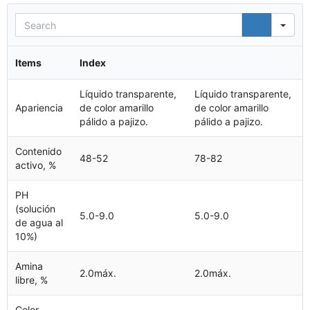
Sea
Items
Index
Líquido transparente,
Líquido transparente,
Apariencia
de color amarillo
de color amarillo
pálido a pajizo.
pálido a pajizo.
Contenido
48-52
78-82
activo, %
PH
(solución
5.0-9.0
5.0-9.0
de agua al
10%)
Amina
2.0máx.
2.0máx.
libre, %
Color