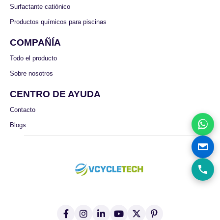
Surfactante catiónico
Productos químicos para piscinas
COMPAÑÍA
Todo el producto
Sobre nosotros
CENTRO DE AYUDA
Contacto
Blogs
f
I
L
Y
X
P
a
n
i
o
(
i