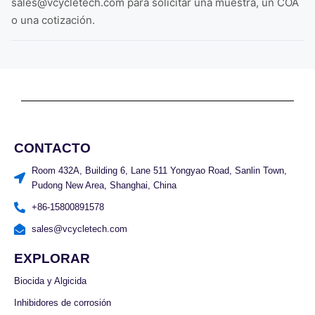
sales@vcycletech.com para solicitar una muestra, un COA
o una cotización.
CONTACTO
Room 432A, Building 6, Lane 511 Yongyao Road, Sanlin Town,
Pudong New Area, Shanghai, China
+86-15800891578
sales@vcycletech.com
EXPLORAR
Biocida y Algicida
Inhibidores de corrosión