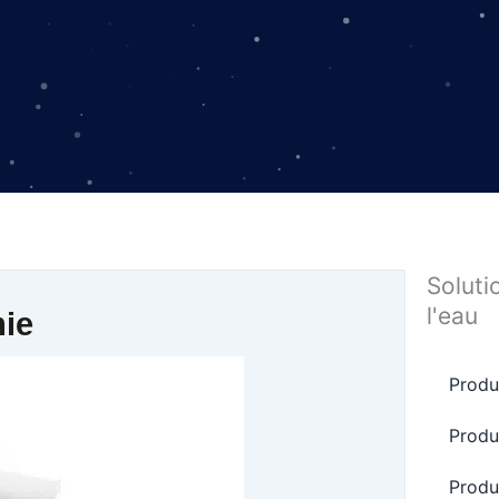
Soluti
l'eau
mie
Produ
Produ
Produ