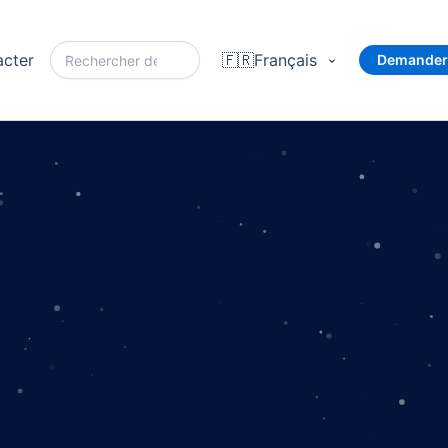
acter
🇫🇷
Français
Demander 