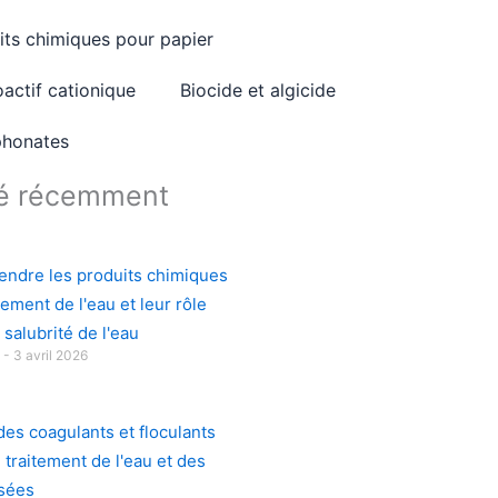
its chimiques pour papier
oactif cationique
Biocide et algicide
honates
ié récemment
ndre les produits chimiques
tement de l'eau et leur rôle
 salubrité de l'eau
u
3 avril 2026
des coagulants et floculants
 traitement de l'eau et des
sées