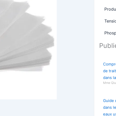
Produ
Tensi
Phosp
Publ
Compre
de trai
dans la
Mme Qi
Guide 
dans le
eaux u