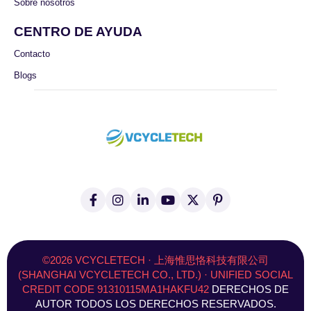
Sobre nosotros
CENTRO DE AYUDA
Contacto
Blogs
f
I
L
Y
X
P
a
n
i
o
(
i
c
s
n
u
T
n
e
t
k
T
w
t
b
a
e
u
i
e
o
g
d
b
t
r
©2026 VCYCLETECH · 上海惟思恪科技有限公司
o
r
I
e
t
e
(SHANGHAI VCYCLETECH CO., LTD.) · UNIFIED SOCIAL
k
a
n
e
s
CREDIT CODE 91310115MA1HAKFU42
DERECHOS DE
-
m
r
t
f
)
AUTOR TODOS LOS DERECHOS RESERVADOS.