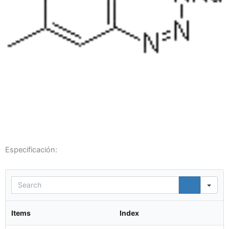
Especificación:
Sea
Items
Index