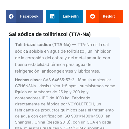
Facebook
LinkedIn
Reddit
Sal sódica de toliltriazol (TTA•Na)
Toliltriazol sódico (TTA·Na)
— TTA·Na es la sal
sódica soluble en agua de toliltriazol, un inhibidor
de la corrosión del cobre y del metal amarillo con
buena estabilidad térmica para agua de
refrigeración, anticongelantes y lubricantes.
Hechos clave:
CAS 64665-57-2 · fórmula molecular
C7H6N3Na · dosis típica 1–5 ppm · suministrado como
líquido en tambores de 25 kg y 200 kg y
contenedores IBC de 1000 kg. Fabricado
directamente de fábrica por VCYCLETECH, un
fabricante de productos químicos para el tratamiento
de agua con certificación ISO 9001/14001/45001 en
Shanghai, China (desde 2013), con un COA en cada
lote, muestras gratuitas y OEM/ODM disponibles.