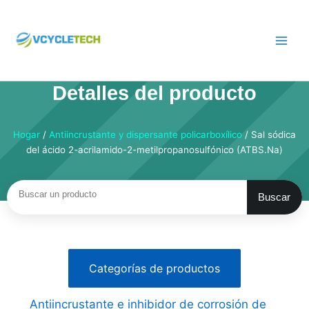
Saltar
al
contenido
Detalles del producto
Hogar
/
Antiincrustante y dispersante policarboxílico
/ Sal sódica
del ácido 2-acrilamido-2-metilpropanosulfónico (ATBS.Na)
Buscar
Buscar
Categorías de productos
Antiincrustante e inhibidor de corrosión de