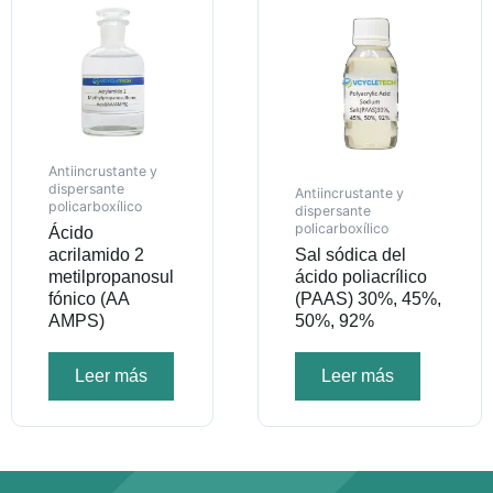
Antiincrustante y
dispersante
Antiincrustante y
policarboxílico
dispersante
policarboxílico
Ácido
acrilamido 2
Sal sódica del
metilpropanosul
ácido poliacrílico
fónico (AA
(PAAS) 30%, 45%,
AMPS)
50%, 92%
Leer más
Leer más