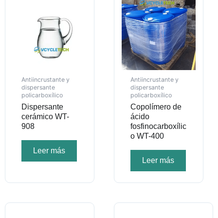
Antiincrustante y
Antiincrustante y
dispersante
dispersante
policarboxílico
policarboxílico
Dispersante
Copolímero de
cerámico WT-
ácido
908
fosfinocarboxílic
o WT-400
Leer más
Leer más