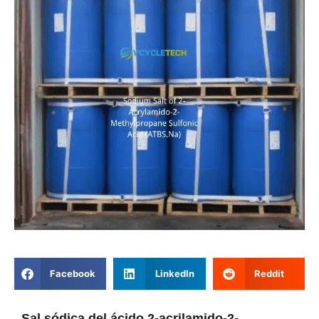
Facebook
LinkedIn
Reddit
Sal sódica del ácido 2-acrilamido-2-