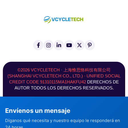
f
I
L
Y
X
P
a
n
i
o
(
i
c
s
n
u
T
n
e
t
k
T
w
t
b
a
e
u
i
e
o
g
d
b
t
r
©2026 VCYCLETECH · 上海惟思恪科技有限公司
o
r
I
e
t
e
(SHANGHAI VCYCLETECH CO., LTD.) · UNIFIED SOCIAL
k
a
n
e
s
CREDIT CODE 91310115MA1HAKFU42
DERECHOS DE
-
m
r
t
f
)
AUTOR TODOS LOS DERECHOS RESERVADOS.
Envíenos un mensaje
Díganos qué necesita y nuestro equipo le responderá en
24 horas.