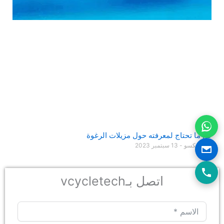
كل ما تحتاج لمعرفته حول مزيلات الرغوة
جيسونكسو
13 سبتمبر 2023
اتصل بـvcycletech