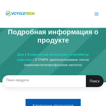
Перейти
к
содержимому
Подробная информация о
продукте
Дом
/
Фосфонатный антискалант и ингибитор
коррозии
/ DTPMPA (диэтилентриамин пента)
(аминометиленфосфоновая кислота)
Поиск
Поиск
Категории продуктов