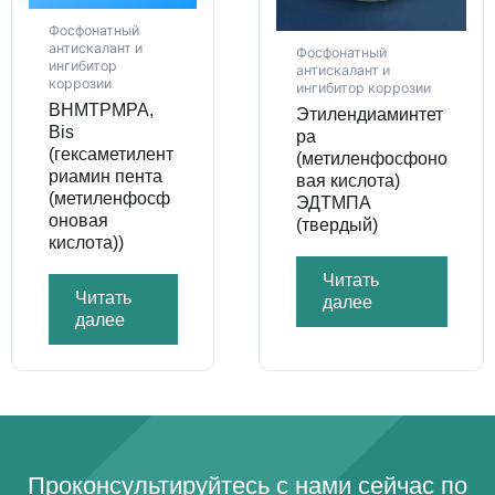
Фосфонатный
антискалант и
Фосфонатный
ингибитор
антискалант и
коррозии
ингибитор коррозии
BHMTPMPA,
Этилендиаминтет
Bis
ра
(гексаметилент
(метиленфосфоно
риамин пента
вая кислота)
(метиленфосф
ЭДТМПА
оновая
(твердый)
кислота))
Читать
Читать
далее
далее
Проконсультируйтесь с нами сейчас по