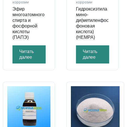
коррозии
коррозии
Эфир
Гидроксиэтила
многоатомного
мино-
спирта и
ди(метиленфос
фосфорной
фоновая
кислоты
кислота)
(ПАПЭ)
(HEMPA)
Читать
Читать
далее
далее