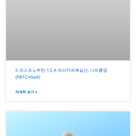
2-포스포노부탄-1,2,4-트리카르복실산, 나트륨염
(PBTC•Na4)
자세히 보기 »