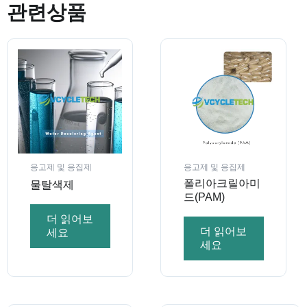
관련상품
응고제 및 응집제
응고제 및 응집제
폴리아크릴아미
물탈색제
드(PAM)
더 읽어보
더 읽어보
세요
세요