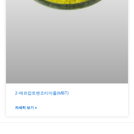
2-메르캅토벤조티아졸(MBT)
자세히 보기 »