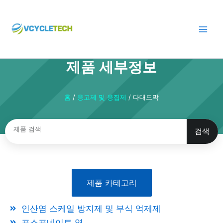
콘
텐
츠
로
건
제품 세부정보
너
뛰
기
홈
/
응고제 및 응집제
/ 다대드막
검색
검
색
제품 카테고리
인산염 스케일 방지제 및 부식 억제제
포스포네이트 염