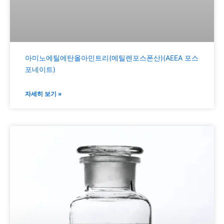
아미노에틸에탄올아민트리(메틸렌포스폰산)(AEEA 포스
포네이트)
자세히 보기 »