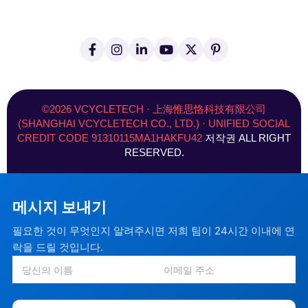
페
인
링
유
엑
핀
이
스
크
튜
스
터
스
타
드
브
(
레
북
그
인
트
스
-
램
위
트
f
터
©2026 VCYCLETECH · 上海惟思恪科技有限公司
)
(SHANGHAI VCYCLETECH CO., LTD.) · UNIFIED SOCIAL
CREDIT CODE 91310115MA1HAKFU42
저작권 ALL RIGHT
RESERVED.
메시지 보내기
필요한 것이 무엇인지 알려주시면 저희 팀이 24시간 이내에 연
락을 드릴 것입니다.