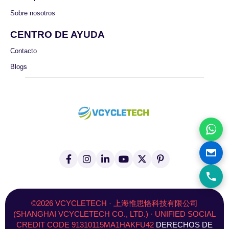
Sobre nosotros
CENTRO DE AYUDA
Contacto
Blogs
f
I
L
Y
X
P
a
n
i
o
(
i
c
s
n
u
T
n
e
t
k
T
w
t
b
a
e
u
i
e
o
g
d
b
t
r
©2026 VCYCLETECH · 上海惟思恪科技有限公司
o
r
I
e
t
e
(SHANGHAI VCYCLETECH CO., LTD.) · UNIFIED SOCIAL
k
a
n
e
s
CREDIT CODE 91310115MA1HAKFU42
DERECHOS DE
-
m
r
t