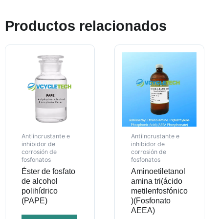
Productos relacionados
Antiincrustante e
Antiincrustante e
inhibidor de
inhibidor de
corrosión de
corrosión de
fosfonatos
fosfonatos
Éster de fosfato
Aminoetiletanol
de alcohol
amina tri(ácido
polihídrico
metilenfosfónico
(PAPE)
)(Fosfonato
AEEA)