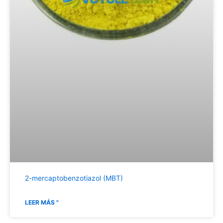
2-mercaptobenzotiazol (MBT)
LEER MÁS "