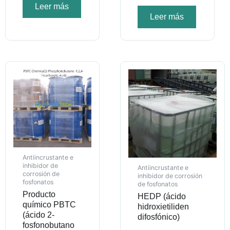
Leer más
Leer más
Antiincrustante e
inhibidor de
Antiincrustante e
corrosión de
inhibidor de corrosión
fosfonatos
de fosfonatos
Producto
HEDP (ácido
químico PBTC
hidroxietiliden
(ácido 2-
difosfónico)
fosfonobutano