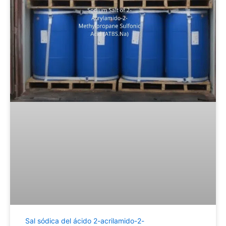
Sal sódica del ácido 2-acrilamido-2-