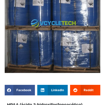
Facebook
LinkedIn
Reddit
HPAA (ácido 2-hidroxifosfonoacético)