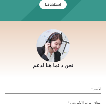
استكشاف!
نحن دائما هنا لدعم