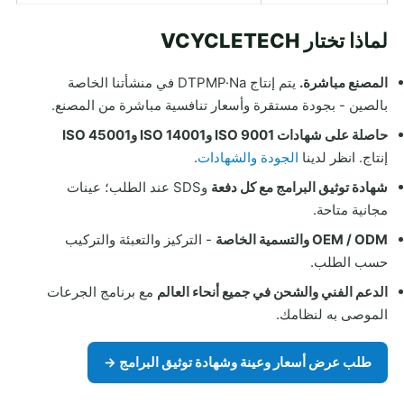
لماذا تختار VCYCLETECH
المصنع مباشرة.
يتم إنتاج DTPMP·Na في منشأتنا الخاصة
بالصين - بجودة مستقرة وأسعار تنافسية مباشرة من المصنع.
حاصلة على شهادات ISO 9001 وISO 14001 وISO 45001
إنتاج. انظر لدينا
الجودة والشهادات
.
شهادة توثيق البرامج مع كل دفعة
وSDS عند الطلب؛ عينات
مجانية متاحة.
OEM / ODM والتسمية الخاصة
- التركيز والتعبئة والتركيب
حسب الطلب.
الدعم الفني والشحن في جميع أنحاء العالم
مع برنامج الجرعات
الموصى به لنظامك.
طلب عرض أسعار وعينة وشهادة توثيق البرامج →