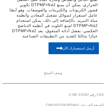
الحراري. يمكن أن يمنع DTPMP•Na2 تكوين
قشور الكربونات والكبريتات والفوسفات. وهو أيضًا
عامل استقرار لسوائل تشغيل المعادن وأنظمة
مياه التبريد. بالإضافة إلى ذلك، يمكن استخدام
DTPMP•Na2 لمنع التلوث في أنظمة التناضح
العكسي. بفضل أدائه المتفوق، يعد DTPMP•Na2
خيارًا مثاليًا للعديد من التطبيقات الصناعية.
أرسل استفسارك الآن
وصف المنتج
CAS رقم 22042-96-2
الصيغة الجزيئية: C9H26O15N3P5Na2