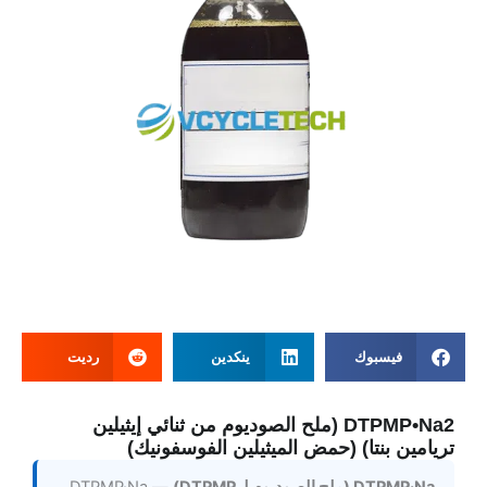
فيسبوك
ينكدين
رديت
DTPMP•Na2 (ملح الصوديوم من ثنائي إيثيلين
تريامين بنتا) (حمض الميثيلين الفوسفونيك)