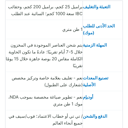
التعبئة والتغليف
براميل 25 كجم، براميل 200 كجم، وحقائب
IBC سعة 1000 كجم؛ السائبة عند الطلب
الحد الأدنى للطلب
1 طن متري
(موك)
المهلة الزمنية
يتم شحن العناصر الموجودة في المخزون
خلال 5-7 أيام تقريبًا؛ عادةً ما تكون الحاوية
الكاملة مقاس 20 بوصة جاهزة خلال 15 يومًا
تقريبًا
تصنيع المعدات
نعم - تغليف بعلامة خاصة وتركيز مخصص
الأصلية
(شعارك على الطبول)
أوديإم
نعم - تطوير صياغة مخصصة بموجب NDA،
موك 1 طن متري
الدفع والشحن
/ تي تي أو خطاب الاعتماد؛ فوب/سيف في
جميع أنحاء العالم