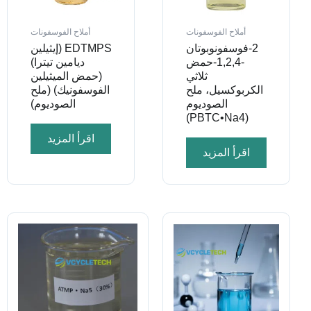
أملاح الفوسفونات
أملاح الفوسفونات
2-فوسفونوبوتان
EDTMPS (إيثيلين
-1,2,4-حمض
ديامين تيترا)
ثلاثي
(حمض الميثيلين
الكربوكسيل، ملح
الفوسفونيك) (ملح
الصوديوم
الصوديوم)
(PBTC•Na4)
اقرأ المزيد
اقرأ المزيد