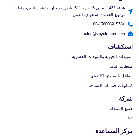
غرفة 432 أ، مبنى 6، حارة 511 طريق يونغياو، مدينة سانلين، منطقة
بودونغ الجديدة، شنغهاي، الصين
+86-15800891578
sales@vcycletech.com
استكشاف
المبيدات الحيوية والمبيدات الحشرية
مثبطات التآكل
الفاعل بالسطح الكاتيوني
كيماويات حمامات السباحة
شركة
جميع المنتجات
عنا
مركز المساعدة