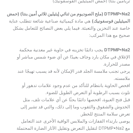
تريامين بنتا) (حمض الميثيلين الفوسفونيك)
DTPMP•Na2 (ملح الصوديوم من ثنائي إيثيلين ثلاثي أمين بنتا) (حمض
الميثيلين فوسفونيك)
هي مادة كيميائية صناعية شائعة تتطلب عناية
خاصة عند التخزين والتعبئة. فيما يلي بعض النصائح للتعامل بشكل
صحيح مع هذا المركب:
DTPMP•Na2
يجب دائمًا تخزينه في حاوية غير معدنية محكمة
الإغلاق في مكان بارد وجاف بعيدًا عن أي ضوء شمس مباشر أو
مصدر للحرارة.
يرجى تجنب ملامسة الجلد قدر الإمكان لأنه قد يسبب تهيجًا عند
ملامسته.
افحص الحاوية بانتظام للتأكد من عدم وجود علامات تدهور أو
تلوث بسبب الرطوبة أو التعرض الطويل للضوء.
قبل فتح العبوة، افحصها دائمًا بحثًا عن أي علامات تلف، مثل
الخدوش والشقوق والثقوب وما إلى ذلك، والتي قد تشير إلى
تعرض سلامة المنتج للخطر.
يوصى بارتداء القفازات والملابس الواقية الأخرى عند التعامل
مع DTPMP•Na2 لتقليل التعرض وتقليل الآثار الضارة المحتملة