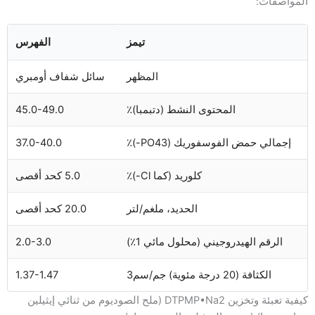
المواصفات:
تيمز
الفهرس
المظهر
سائل شفاف أومبري
المحتوى النشط (دتبمبا)٪
45.0-49.0
إجمالي حمض الفوسفوريك (PO43-)٪
37.0-40.0
كلوريد (كما Cl-)٪
5.0 كحد أقصى
الحديد، ملغم/لتر
20.0 كحد أقصى
الرقم الهيدروجيني (محلول مائي 1٪)
2.0-3.0
الكثافة (20 درجة مئوية) جم/سم3
1.37-1.47
كيفية تعبئة وتخزين DTPMP•Na2 (ملح الصوديوم من ثنائي إيثيلين