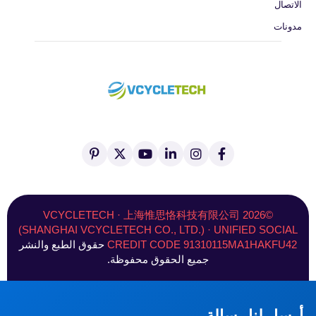
الاتصال
مدونات
ا
ا
ي
ي
ا
ب
ل
ن
ن
و
ك
ي
ف
س
ك
ت
س
ن
ي
ت
د
ي
(
ت
س
غ
ي
و
ت
ر
ب
ر
ن
ب
و
ي
©2026 VCYCLETECH · 上海惟思恪科技有限公司
و
ا
ف
ي
س
(SHANGHAI VCYCLETECH CO., LTD.) · UNIFIED SOCIAL
ك
م
ي
ت
ت
CREDIT CODE 91310115MA1HAKFU42
حقوق الطبع والنشر
-
ر
و
)
جميع الحقوق محفوظة.
أرسل لنا رسالة