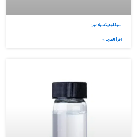
سيكلوهيكسيلامين
اقرأ المزيد »