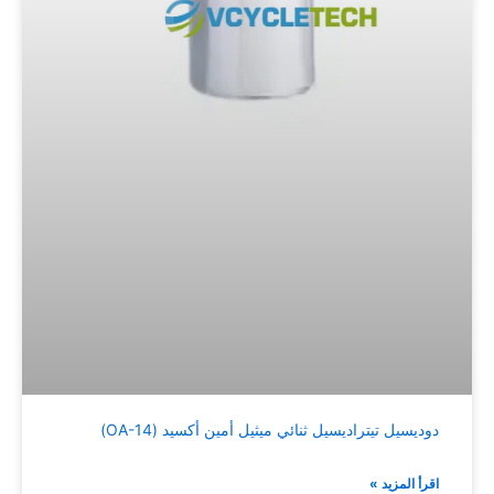
دوديسيل تيتراديسيل ثنائي ميثيل أمين أكسيد (OA-14)
اقرأ المزيد »