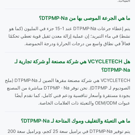
الثبات.
ما هي الجرعة الموصى بها من DTPMP·Na؟
يتم إعطاء جرعات DTPMP·Na عند 1-15 جزء في المليون (كما هو
نشط) في ماء التبريد؛ إن عملية إزالة معدن ثقيل قوية تعطي تحكمًا
فعالاً في نطاق واسع من درجات الحرارة ودرجة الحموضة.
هل VCYCLETECH هي شركة مصنعة أو شركة تجارية لـ
DTPMP·Na؟
VCYCLETECH هي شركة مصنعة مقرها الصين لـ DTPMP·Na (ملح
الصوديوم لـ DTPMP). نحن نوفر DTPMP · Na مباشرة من المصنع
بجودة مستقرة وأسعار تنافسية ودعم فني كامل، كما نقدم أيضًا
عبوات OEM/ODM والتعبئة ذات العلامات الخاصة.
ما هي التعبئة والتغليف وموك المتاحة لـ DTPMP·Na؟
يتم توفير DTPMP·Na في براميل سعة 25 كجم، وبراميل سعة 200