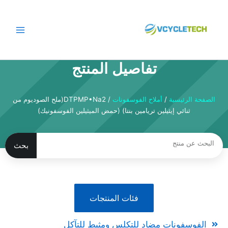
نتقل
لى
لمحتوى
تفاصيل المنتج
الصفحة الرئيسية
/
أملاح الفوسفونات
/ DTPMP•Na2(ملح الصوديوم من
ثنائي إيثيلين تريامين بنتا) (حمض الميثيلين الفوسفونيك)
بحث
بحث
فئات المنتجات
الفوسفونات مضاد للتكلس ومثبط للتآكل