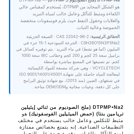
DTPMP·Na (ملح الصوديوم لـ DTPMP)
— DTPMP·Na
هو الشكل المحايد من DTPMP، يُستخدم كمقياس عالي
الكفاءة ومثبط للتآكل وعامل خالب لمياه التبريد
والغلايات وحقول النفط حيث يلزم فوسفونات منخفضة
الحموضة وعالية الثبات.
الحقائق الرئيسية:
CAS 22042-96-2 · الصيغة الجزيئية
C9H26O15N3P5Na2 · الجرعة النموذجية 1-15 جزء في
المليون (كما هو نشط) في ماء التبريد · يتم توفيره كسائل في
براميل سعة 25 كجم و 200 كجم وحقائب IBC سعة 1000
كجم. تم تصنيعها في المصنع مباشرة بواسطة
VCYCLETECH - وهي شركة مصنعة للمواد الكيميائية
لمعالجة المياه حاصلة على شهادة ISO 9001/14001/45001
في شنغهاي، الصين (منذ 2013)، مع شهادة توثيق البرامج
على كل دفعة، وعينات مجانية وOEM/ODM متاحة.
DTPMP•Na2 (ملح الصوديوم من ثنائي إيثيلين
تريامين بنتا) (حمض الميثيلين الفوسفونيك)
هو
مثبط للتكلس وعامل خالب يستخدم في مختلف
التطبيقات الصناعية. إنه يتمتع بخصائص ممتازة
لمنع التآكل والقياس وقدرة جيدة على التحمل