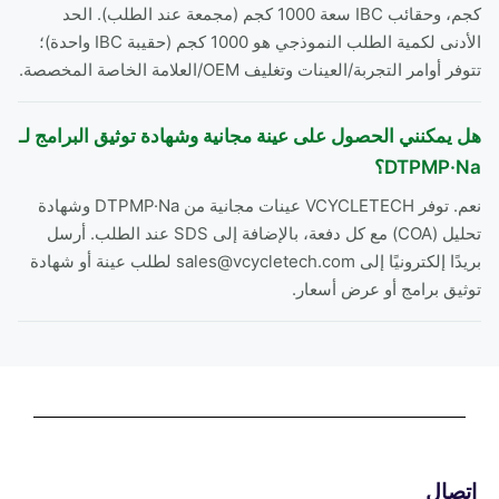
كجم، وحقائب IBC سعة 1000 كجم (مجمعة عند الطلب). الحد
الأدنى لكمية الطلب النموذجي هو 1000 كجم (حقيبة IBC واحدة)؛
تتوفر أوامر التجربة/العينات وتغليف OEM/العلامة الخاصة المخصصة.
هل يمكنني الحصول على عينة مجانية وشهادة توثيق البرامج لـ
DTPMP·Na؟
نعم. توفر VCYCLETECH عينات مجانية من DTPMP·Na وشهادة
تحليل (COA) مع كل دفعة، بالإضافة إلى SDS عند الطلب. أرسل
بريدًا إلكترونيًا إلى sales@vcycletech.com لطلب عينة أو شهادة
توثيق برامج أو عرض أسعار.
اتصال