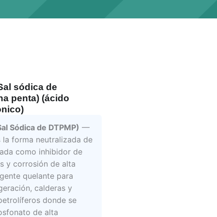
al sódica de
ina penta) (ácido
ónico)
al Sódica de DTPMP)
—
la forma neutralizada de
zada como inhibidor de
s y corrosión de alta
agente quelante para
geración, calderas y
petrolíferos donde se
osfonato de alta