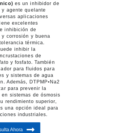
nico)
es un inhibidor de
s y agente quelante
iversas aplicaciones
Tiene excelentes
e inhibición de
s y corrosión y buena
olerancia térmica.
ede inhibir la
incrustaciones de
fato y fosfato. También
zador para fluidos para
les y sistemas de agua
ción. Además, DTPMP•Na2
zar para prevenir la
 en sistemas de ósmosis
u rendimiento superior,
 una opción ideal para
iones industriales.
ulta Ahora