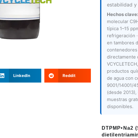
estabilidad y
Hechos clave
molecular C9
típica 1–15 pp
refrigeración 
en tambores d
contenedores 
directamente 
VCYCLETECH, 
productos quí
LinkedIn
Reddit
de agua con ce
9001/14001/45
(desde 2013),
muestras gra
disponibles.
DTPMP•Na2 (S
dietilentriam