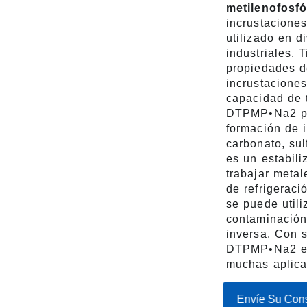
metilenofosfó
incrustacione
utilizado en d
industriales. 
propiedades d
incrustacione
capacidad de t
DTPMP•Na2 pu
formación de 
carbonato, sul
es un estabili
trabajar meta
de refrigera
se puede utili
contaminación
inversa. Con s
DTPMP•Na2 es
muchas aplicac
Envíe Su Cons