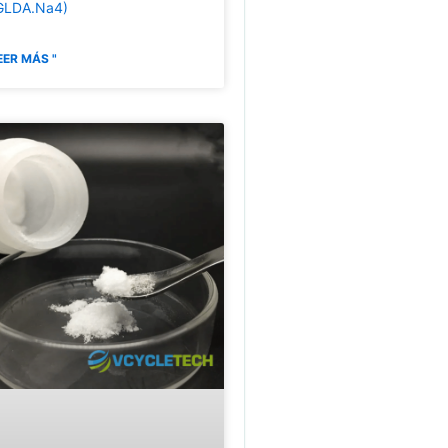
GLDA.Na4)
EER MÁS "