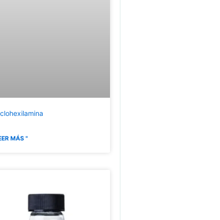
iclohexilamina
EER MÁS "