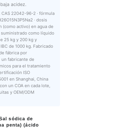
 baja acidez.
:
CAS 22042-96-2 · fórmula
H26O15N3P5Na2 · dosis
m (como activo) en agua de
· suministrado como líquido
e 25 kg y 200 kg y
IBC de 1000 kg. Fabricado
de fábrica por
un fabricante de
micos para el tratamiento
rtificación ISO
001 en Shanghai, China
 con un COA en cada lote,
tuitas y OEM/ODM
al sódica de
ina penta) (ácido