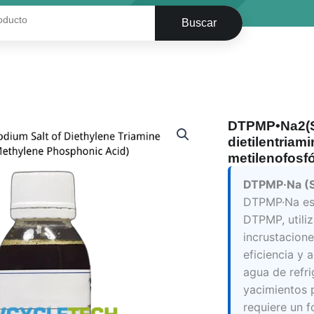
Buscar
DTPMP•Na2(S
dietilentriam
metilenofosf
DTPMP·Na (S
DTPMP·Na es 
DTPMP, utili
incrustacione
eficiencia y 
agua de refri
yacimientos 
requiere un f