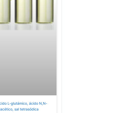
cido L-glutámico, ácido N,N-
iacético, sal tetrasódica