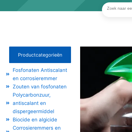
Zoeken
Productcategorieën
Fosfonaten Antiscalant
en corrosieremmer
Zouten van fosfonaten
Polycarbonzuur,
antiscalant en
dispergeermiddel
Biocide en algicide
Corrosieremmers en