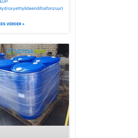
EDP
Hydroxyethylideendifosfonzuur)
EES VERDER »