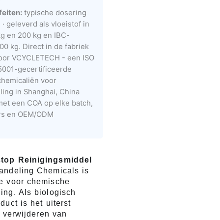
feiten:
typische dosering
· geleverd als vloeistof in
kg en 200 kg en IBC-
0 kg. Direct in de fabriek
door VCYCLETECH - een ISO
001-gecertificeerde
chemicaliën voor
ing in Shanghai, China
 met een COA op elke batch,
ers en OEM/ODM
top Reinigingsmiddel
andeling Chemicals is
e voor chemische
ing. Als biologisch
duct is het uiterst
et verwijderen van