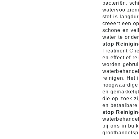
bacteriën, sch
watervoorzien
stof is langdur
creëert een o
​​schone en ve
water te onde
stop Reinigi
Treatment Che
en effectief r
worden gebrui
waterbehandel
reinigen. Het
hoogwaardige 
en gemakkelij
die op zoek z
en betaalbare
stop Reinigi
waterbehandel
bij ons in bul
groothandelsp