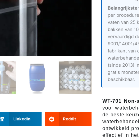
Belangrijkste 
per procedure 
vaten van 25 
bakken van 100
vervaardigd 
9001/14001/45
fabrikant van 
waterbehandel
(sinds 2013),
gratis monst
beschikbaar.
WT-701 Non-s
voor waterbeh
de beste keuz
LinkedIn
Reddit
waterbehandel
ontwikkeld pro
effectief in h