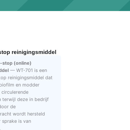
top reinigingsmiddel
stop (online)
ddel
— WT-701 is een
top reinigingsmiddel dat
 biofilm en modder
t circulerende
terwijl deze in bedrijf
door de
acht wordt hersteld
 sprake is van
.