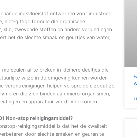
handelingsvloeistof ontworpen voor industrieel
, niet-giftige formule die organische
et, slib, zwevende stoffen en andere verbindingen
ert het de slechte smaak en geurtjes van water,
leculen af ​​te breken in kleinere deeltjes die
F
natuurlijke wijze in de omgeving kunnen worden
W
ie verontreinigingen helpen verspreiden, zodat ze
polymeren die zich binden aan micro-organismen,
L
 leidingen en apparatuur wordt voorkomen.
01 Non-stop reinigingsmiddel?
nstop-reinigingsmiddel is dat het de kwaliteit
 verbeteren door slechte smaken en geuren te