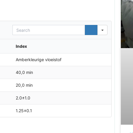
Search
Index
Amberkleurige vloeistof
40,0 min
20,0 min
2.0±1.0
1.25±0.1