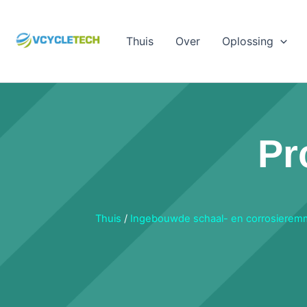
Ga
naar
Thuis
Over
Oplossing
de
inhoud
Pr
Thuis
/
Ingebouwde schaal- en corrosieremm