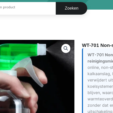
Zoeken
WT-701 Non-s
WT-701 Non-
reinigingsmi
online, non-s
kalkaanslag,
verwijdert ui
koelsystemen 
blijven, waar
warmteoverdr
zonder dat er
uitschakeling