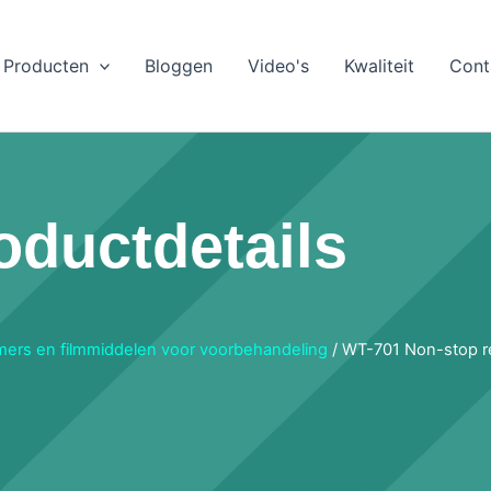
Producten
Bloggen
Video's
Kwaliteit
Cont
oductdetails
ers en filmmiddelen voor voorbehandeling
/ WT-701 Non-stop r