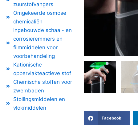
zuurstofvangers
Omgekeerde osmose
chemicaliën
Ingebouwde schaal- en
corrosieremmers en
filmmiddelen voor
voorbehandeling
Kationische
oppervlakteactieve stof
Chemische stoffen voor
zwembaden
Stollingsmiddelen en
vlokmiddelen
Facebook