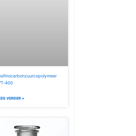
osfinocarbonzuurcopolymeer
T-400
EES VERDER »