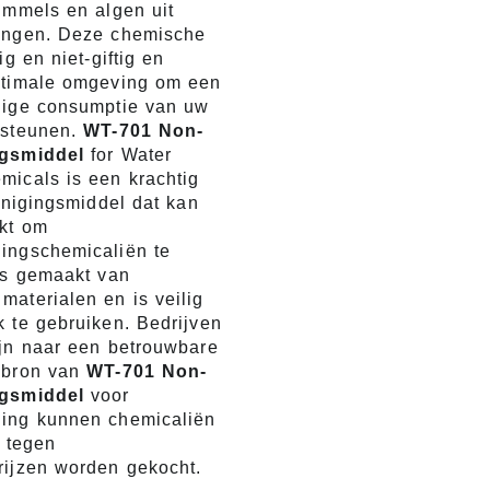
immels en algen uit
ingen. Deze chemische
ig en niet-giftig en
ptimale omgeving om een
ilige consumptie van uw
rsteunen.
WT-701 Non-
ngsmiddel
for Water
micals is een krachtig
einigingsmiddel dat kan
kt om
ingschemicaliën te
 is gemaakt van
materialen en is veilig
k te gebruiken. Bedrijven
ijn naar een betrouwbare
 bron van
WT-701 Non-
ngsmiddel
voor
ing kunnen chemicaliën
k tegen
rijzen worden gekocht.