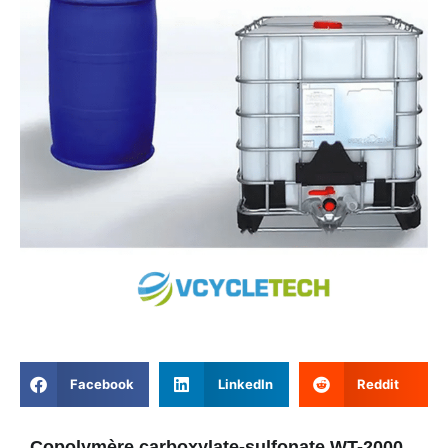
Facebook
LinkedIn
Reddit
Copolymère carboxylate-sulfonate WT-2000