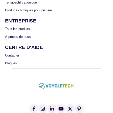
Tensioactif cationique
Produits chimiques pour piscine
ENTREPRISE
Tous les produits
À propos de nous
CENTRE D'AIDE
Contacter
Blogues
F
I
L
Y
X
P
a
n
i
o
(
i