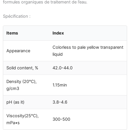
formules organiques de traitement de l’eau.
Spécification :
Items
Index
Colorless to pale yellow transparent
Appearance
liquid
Solid content, %
42.0-44.0
Density (20℃),
1.15min
g/cm3
pH (as it)
3.8-4.6
Viscosity(25℃),
300-500
mPa•s