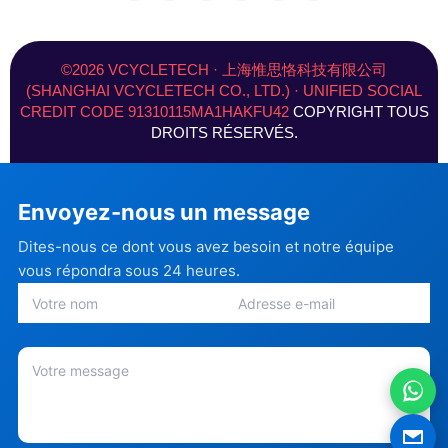
c
s
n
u
T
n
e
t
k
T
w
t
b
a
e
u
i
e
o
g
d
b
t
r
©2026 VCYCLETECH · 上海惟思恪科技有限公司
o
r
I
e
t
e
(SHANGHAI VCYCLETECH CO., LTD.) · UNIFIED SOCIAL
k
a
n
e
s
CREDIT CODE 91310115MA1HAKFU42
COPYRIGHT TOUS
-
m
-
r
t
f
i
)
DROITS RÉSERVÉS.
n
Envoyez-nous un message
Dites-nous ce dont vous avez besoin et notre équipe
vous répondra sous 24 heures.