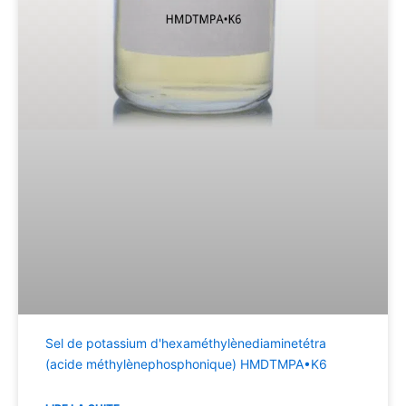
Sel de potassium d'hexaméthylènediaminetétra
(acide méthylènephosphonique) HMDTMPA•K6