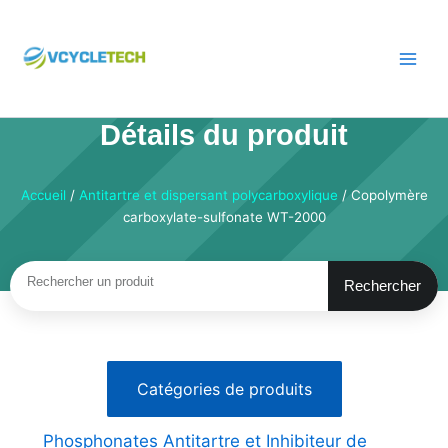
Passer
au
contenu
Détails du produit
Accueil
/
Antitartre et dispersant polycarboxylique
/ Copolymère
carboxylate-sulfonate WT-2000
Rechercher
Rechercher
Catégories de produits
Phosphonates Antitartre et Inhibiteur de