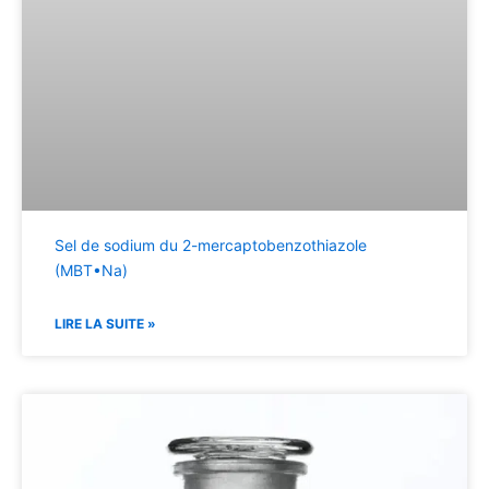
Sel de sodium du 2-mercaptobenzothiazole
(MBT•Na)
LIRE LA SUITE »