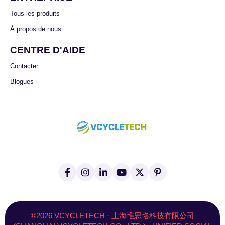
Tous les produits
À propos de nous
CENTRE D'AIDE
Contacter
Blogues
F
I
L
Y
X
P
a
n
i
o
(
i
c
s
n
u
T
n
e
t
k
T
w
t
b
a
e
u
i
e
o
g
d
b
t
r
©2026 VCYCLETECH · 上海惟思恪科技有限公司
o
r
I
e
t
e