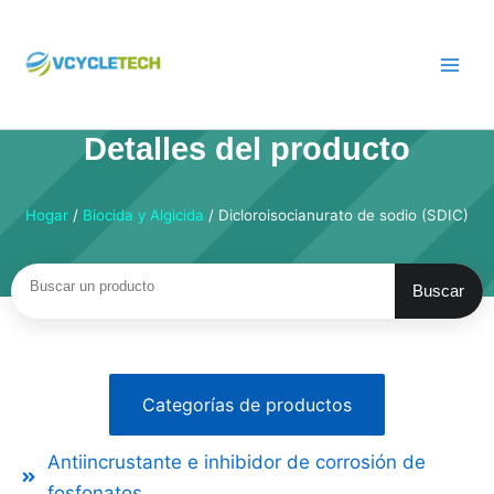
Saltar
al
contenido
Detalles del producto
Hogar
/
Biocida y Algicida
/ Dicloroisocianurato de sodio (SDIC)
Buscar
Buscar
Categorías de productos
Antiincrustante e inhibidor de corrosión de
fosfonatos