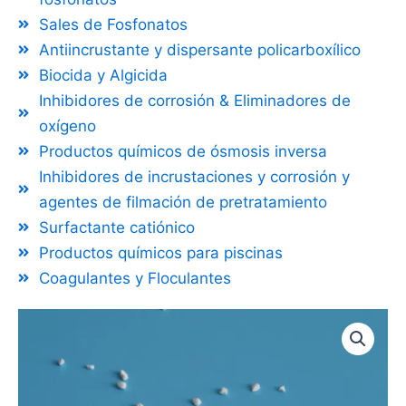
Sales de Fosfonatos
Antiincrustante y dispersante policarboxílico
Biocida y Algicida
Inhibidores de corrosión & Eliminadores de
oxígeno
Productos químicos de ósmosis inversa
Inhibidores de incrustaciones y corrosión y
agentes de filmación de pretratamiento
Surfactante catiónico
Productos químicos para piscinas
Coagulantes y Floculantes