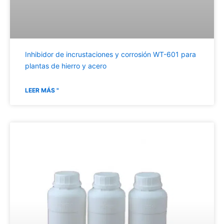
Inhibidor de incrustaciones y corrosión WT-601 para
plantas de hierro y acero
LEER MÁS "