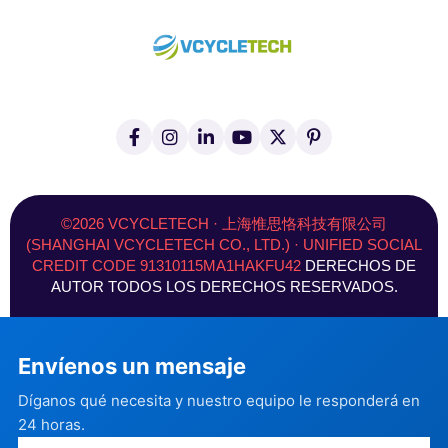
f
I
L
Y
X
P
a
n
i
o
(
i
c
s
n
u
T
n
e
t
k
T
w
t
b
a
e
u
i
e
o
g
d
b
t
r
©2026 VCYCLETECH · 上海惟思恪科技有限公司
o
r
I
e
t
e
(SHANGHAI VCYCLETECH CO., LTD.) · UNIFIED SOCIAL
k
a
n
e
s
CREDIT CODE 91310115MA1HAKFU42
DERECHOS DE
-
m
r
t
f
)
AUTOR TODOS LOS DERECHOS RESERVADOS.
Envíenos un mensaje
Díganos qué necesita y nuestro equipo le responderá en
24 horas.