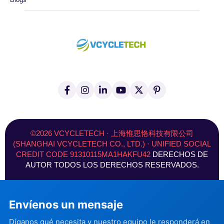
f
I
L
Y
X
P
a
n
i
o
(
i
c
s
n
u
T
n
e
t
k
T
w
t
b
a
e
u
i
e
o
g
d
b
t
r
©2026 VCYCLETECH · 上海惟思恪科技有限公司
o
r
I
e
t
e
(SHANGHAI VCYCLETECH CO., LTD.) · UNIFIED SOCIAL
k
a
n
e
s
CREDIT CODE 91310115MA1HAKFU42
DERECHOS DE
-
m
r
t
f
)
AUTOR TODOS LOS DERECHOS RESERVADOS.
Envíenos un mensaje
Díganos qué necesita y nuestro equipo le responderá en