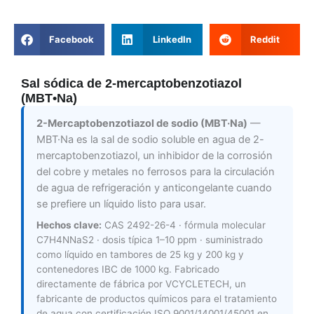
Facebook
LinkedIn
Reddit
Sal sódica de 2-mercaptobenzotiazol
(MBT•Na)
2-Mercaptobenzotiazol de sodio (MBT·Na)
—
MBT·Na es la sal de sodio soluble en agua de 2-
mercaptobenzotiazol, un inhibidor de la corrosión
del cobre y metales no ferrosos para la circulación
de agua de refrigeración y anticongelante cuando
se prefiere un líquido listo para usar.
Hechos clave:
CAS 2492-26-4 · fórmula molecular
C7H4NNaS2 · dosis típica 1–10 ppm · suministrado
como líquido en tambores de 25 kg y 200 kg y
contenedores IBC de 1000 kg. Fabricado
directamente de fábrica por VCYCLETECH, un
fabricante de productos químicos para el tratamiento
de agua con certificación ISO 9001/14001/45001 en