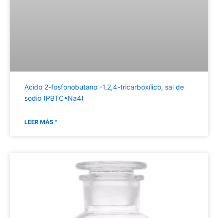
Ácido 2-fosfonobutano -1,2,4-tricarboxílico, sal de
sodio (PBTC•Na4)
LEER MÁS "