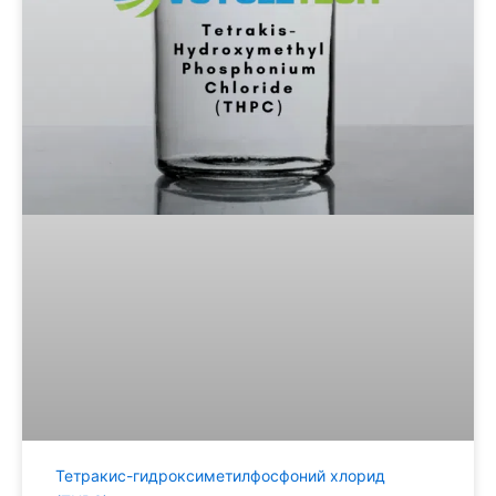
Тетракис-гидроксиметилфосфоний хлорид