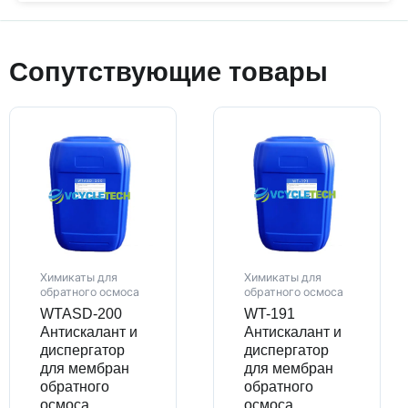
Сопутствующие товары
Химикаты для
Химикаты для
обратного осмоса
обратного осмоса
WTASD-200
WT-191
Антискалант и
Антискалант и
диспергатор
диспергатор
для мембран
для мембран
обратного
обратного
осмоса
осмоса