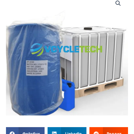
Фейсбук
LinkedIn
Реддит