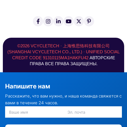
F
И
L
Ю
X
P
a
н
i
т
(
i
c
с
n
у
T
n
e
т
k
б
w
t
b
а
e
i
e
o
г
d
t
r
©2026 VCYCLETECH · 上海惟思恪科技有限公司
o
р
I
t
e
(SHANGHAI VCYCLETECH CO., LTD.) · UNIFIED SOCIAL
k
а
n
e
s
CREDIT CODE 91310115MA1HAKFU42
АВТОРСКИЕ
-
м
-
r
t
ф
в
)
ПРАВА ВСЕ ПРАВА ЗАЩИЩЕНЫ.
х
о
д
Напишите нам
Расскажите, что вам нужно, и наша команда свяжется с
вами в течение 24 часов.