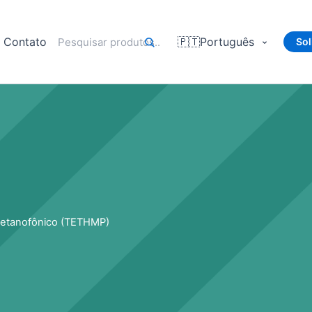
Contato
🇵🇹
Português
Sol
xmetanofônico (TETHMP)