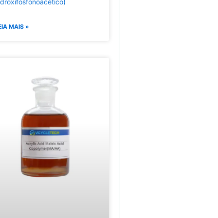
idroxifosfonoacético)
EIA MAIS »