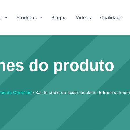
o
Produtos
Blogue
Vídeos
Qualidade
hes do produto
ores de Corrosão
/ Sal de sódio do ácido trietileno-tetramina he