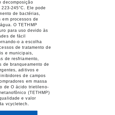
de decomposição
e 223-245°C. Ele pode
imento de bactérias,
s em processos de
e água. O TETHMP
ro para uso devido às
des de fácil
ornando-o a escolha
ocessos de tratamento de
is e municipais,
s de resfriamento,
es de branqueamento de
rgentes, aditivos e
 inibidores de campos
 Compradores em massa
o de O ácido trietileno-
xmetanofônico (TETHMP)
qualidade e valor
da vcycletech.