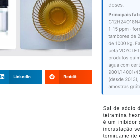
doses.
Principais fat
C12H24O18N4P
1–15 ppm · fo
tambores de 2
de 1000 kg. Fa
pela VCYCLET
produtos quím
água com cert
9001/14001/4
LinkedIn
Reddit
(desde 2013),
amostras grát
Sal de sódio d
tetramina hex
é um inibidor 
incrustação s
termicamente 