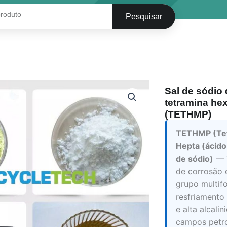
Pesquisar
Sal de sódio d
tetramina he
(TETHMP)
TETHMP (Tet
Hepta (ácido
de sódio)
— T
de corrosão 
grupo multif
resfriamento 
e alta alcali
campos petro