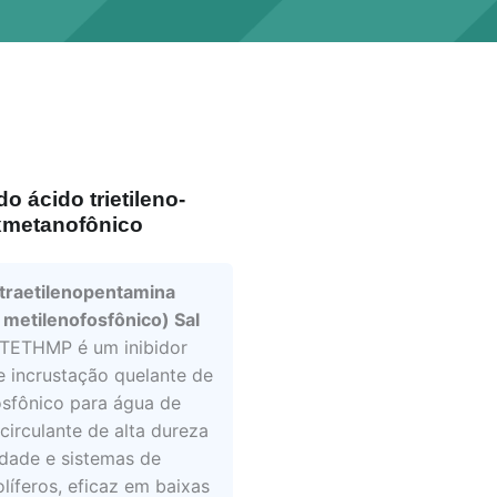
o ácido trietileno-
xmetanofônico
raetilenopentamina
 metilenofosfônico) Sal
ETHMP é um inibidor
e incrustação quelante de
osfônico para água de
circulante de alta dureza
nidade e sistemas de
líferos, eficaz em baixas