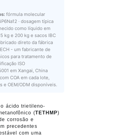
os:
fórmula molecular
6Na12 · dosagem típica
rnecido como líquido em
5 kg e 200 kg e sacos IBC
bricado direto da fábrica
ECH - um fabricante de
icos para tratamento de
ificação ISO
5001 em Xangai, China
 com COA em cada lote,
is e OEM/ODM disponíveis.
o ácido trietileno-
metanofônico (
TETHMP
)
de corrosão e
em precedentes
estável com uma