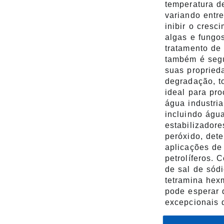
temperatura 
variando entr
inibir o cresc
algas e fungo
tratamento d
também é segu
suas proprieda
degradação, t
ideal para pr
água industria
incluindo água
estabilizador
peróxido, dete
aplicações de
petrolíferos.
de sal de sódi
tetramina he
pode esperar 
excepcionais 