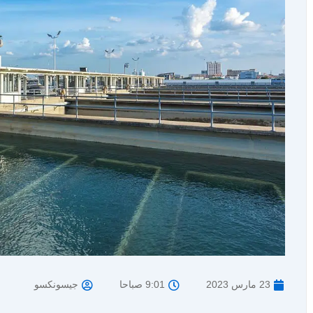
23 مارس 2023
9:01 صباحا
جيسونكسو