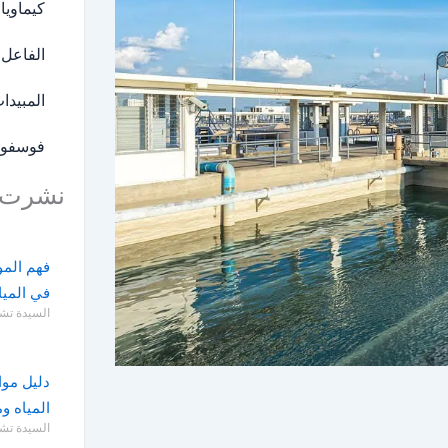
كيماويا
الفاعل 
المبيدا
فوسفون
نشرت 
فهم الموا
في الميا
السيدة تش
دليل موا
المياه 
السيدة تش