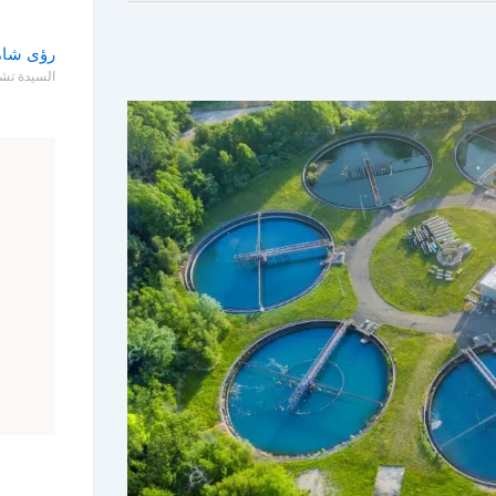
رؤى شامل
السيدة تش