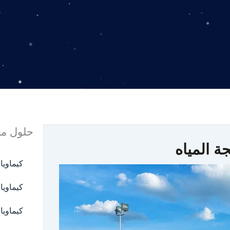
حلول معا
ة المياه
كيماويا
كيماوي
كيماويا