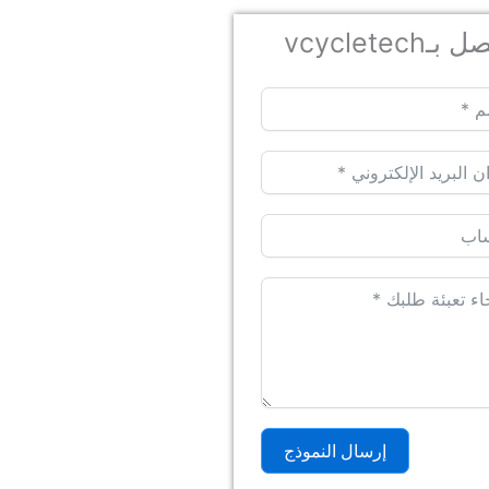
بـvcycletech
إرسال النموذج